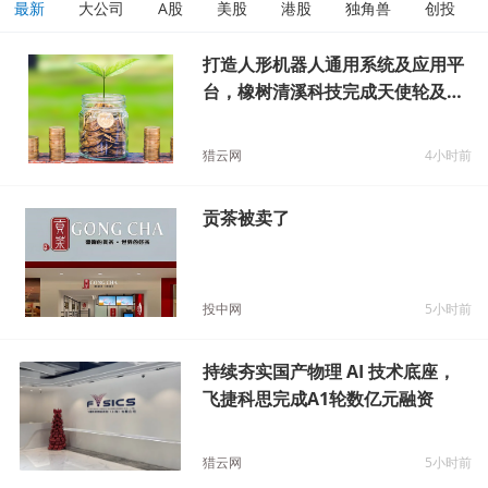
最新
大公司
A股
美股
港股
独角兽
创投
打造人形机器人通用系统及应用平
台，橡树清溪科技完成天使轮及天
使+轮数千万元融资
猎云网
4小时前
贡茶被卖了
投中网
5小时前
持续夯实国产物理 AI 技术底座，
飞捷科思完成A1轮数亿元融资
猎云网
5小时前