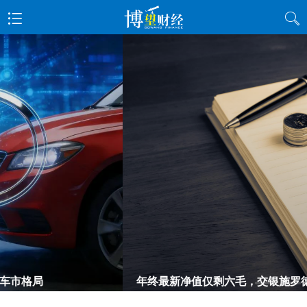
年终最新净值仅剩六毛，交银施罗德明星基金经理韩威俊遭