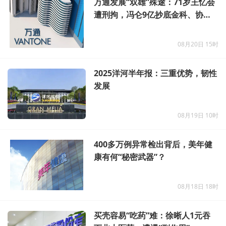
万通发展“双雄”殊途：71岁王忆会
遭刑拘，冯仑9亿抄底金科、协
信！
08月20日 15时
2025洋河半年报：三重优势，韧性
发展
08月19日 10时
400多万例异常检出背后，美年健
康有何“秘密武器”？
08月18日 18时
买壳容易“吃药”难：徐晰人1元吞