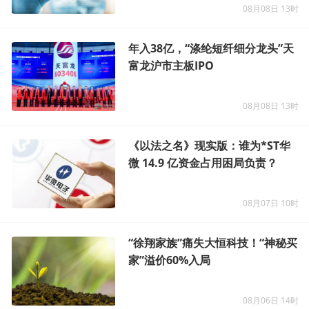
08月08日 13时
年入38亿，“涤纶短纤细分龙头”天
富龙沪市主板IPO
08月08日 13时
《以法之名》现实版：谁为*ST华
微 14.9 亿资金占用困局负责？
08月07日 10时
“徐翔家族”痛失大恒科技！“神秘买
家”溢价60%入局
08月06日 14时