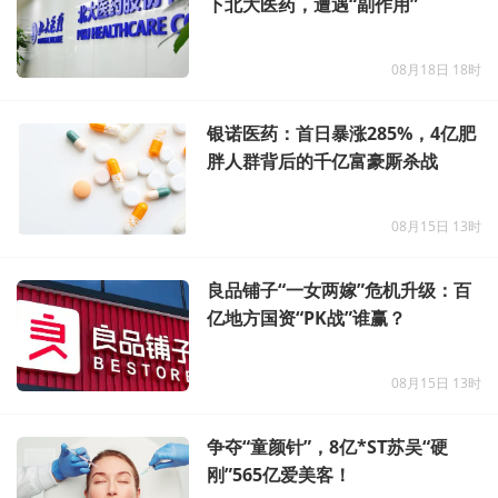
下北大医药，遭遇“副作用”
08月18日 18时
银诺医药：首日暴涨285%，4亿肥
胖人群背后的千亿富豪厮杀战
08月15日 13时
良品铺子“一女两嫁”危机升级：百
亿地方国资“PK战”谁赢？
08月15日 13时
争夺“童颜针”，8亿*ST苏吴“硬
刚”565亿爱美客！