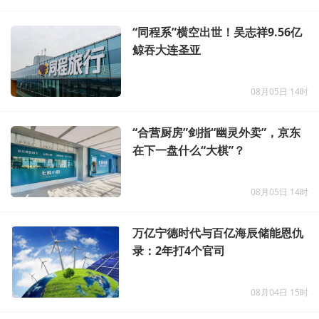
“同程系”横空出世！吴志祥9.56亿
鲸吞大连圣亚
08月05日 14时
“合营厨房”剑指“幽灵外卖”，京东
在下一盘什么“大棋”？
08月05日 14时
万亿宁德时代与百亿海辰储能恩仇
录：2年打4个官司
08月04日 15时