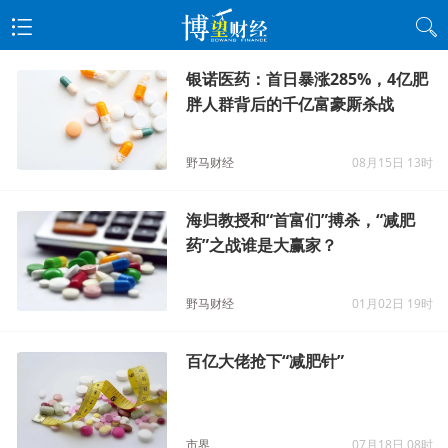
银诺医药：首日暴涨285%，4亿肥
胖人群背后的千亿富豪厮杀战
野马财经
08月15日 13时
海归教授和“首富们”搏杀，“减肥
药”之战谁是大赢家？
野马财经
01月02日 19时
百亿大佬抢下“减肥针”
市界
07月18日 08时