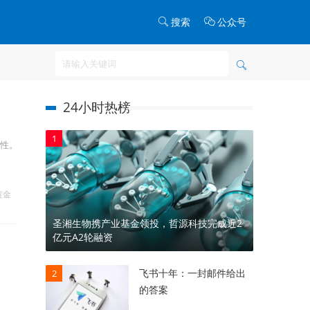
搜索
公众号
24小时热榜
1
韧性。
黄金
圣湘生物携产业基金领投，哲源科技完成近2
亿元A2轮融资
飞书十年：一封邮件给出
2
的答案