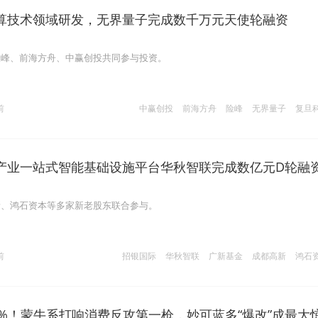
算技术领域研发，无界量子完成数千万元天使轮融资
险峰、前海方舟、中赢创投共同参与投资。
前
中赢创投
前海方舟
险峰
无界量子
复旦
产业一站式智能基础设施平台华秋智联完成数亿元D轮融
新、鸿石资本等多家新老股东联合参与。
前
招银国际
华秋智联
广新基金
成都高新
鸿石
1%！蒙牛系打响消费反攻第一枪，妙可蓝多“爆改”成最大