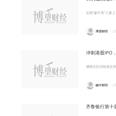
近期“蒙牛系”三家
博望财经
·
2
冲刺港股IPO
潮商庄氏叩响港交
融中财经
·
2
齐鲁银行第十