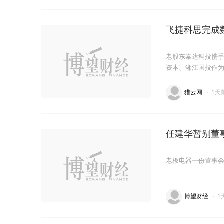
飞捷科思完成
老股东泰达科投携
资本、湘江国投作
猎云网
·
1天
任建华暂别董
老板电器一份董事
博望财经
·
1