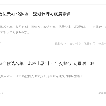
数亿元A1轮融资，深耕物理AI底层赛道
手海松资本、复旦科创共同领投，毅达资本、优势资本、踊跃资本、汇融基金、
为新增投资方参与投资。
前
海松资本
泰达科投
飞捷科思
复旦
事会候选名单，老板电器“十三年交接”走到最后一程
会换届公告，让市场把目光重新拉回这家厨电龙头的顶层治理上。
天前
老板