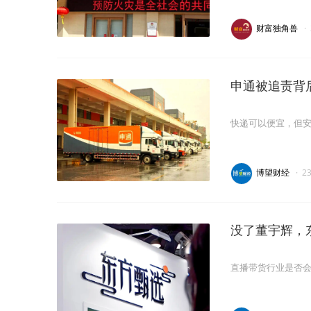
财富独角兽
·
申通被追责背
快递可以便宜，但
博望财经
·
2
没了董宇辉，
直播带货行业是否会