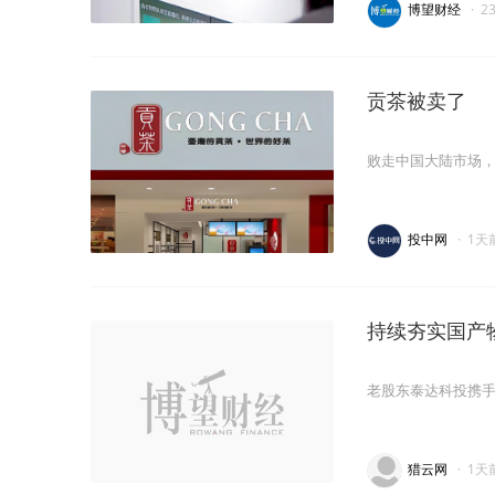
博望财经
·
2
贡茶被卖了
败走中国大陆市场
投中网
·
1天
持续夯实国产物
老股东泰达科投携
猎云网
·
1天