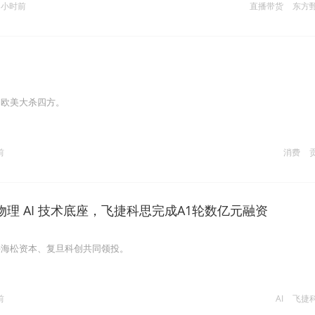
3小时前
直播带货
东方
，欧美大杀四方。
前
消费
理 AI 技术底座，飞捷科思完成A1轮数亿元融资
手海松资本、复旦科创共同领投。
前
AI
飞捷