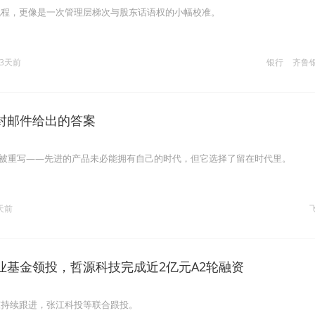
流程，更像是一次管理层梯次与股东话语权的小幅校准。
3天前
银行
齐鲁
封邮件给出的答案
在被重写——先进的产品未必能拥有自己的时代，但它选择了留在时代里。
天前
业基金领投，哲源科技完成近2亿元A2轮融资
东持续跟进，张江科投等联合跟投。