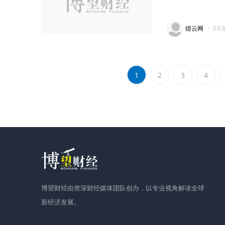
猎云网
·
3天
1
2
3
4
博望财经由资深财经媒体团队创办，以专业视角解读全球
新经济发展。