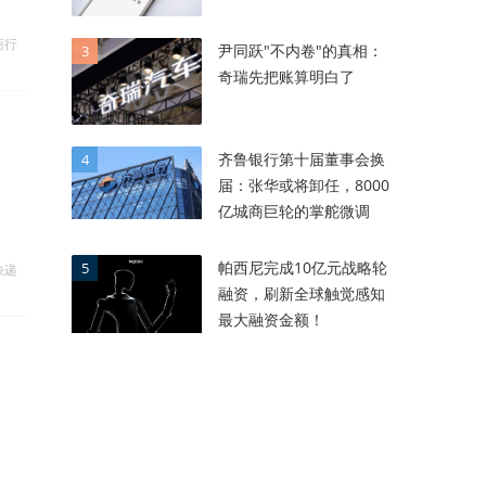
商行
尹同跃"不内卷"的真相：
3
奇瑞先把账算明白了
齐鲁银行第十届董事会换
4
届：张华或将卸任，8000
亿城商巨轮的掌舵微调
帕西尼完成10亿元战略轮
5
快递
融资，刷新全球触觉感知
最大融资金额！