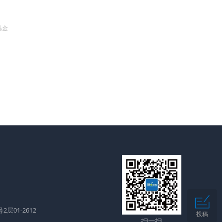
基金
层01-2612
投稿
扫一扫