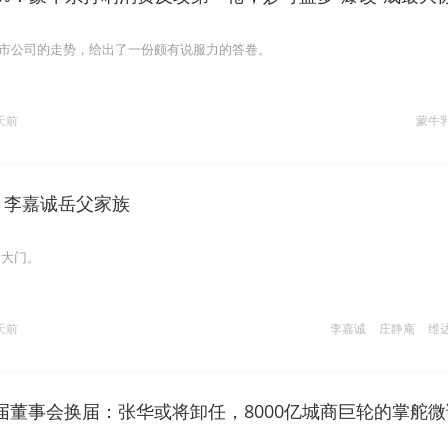
上市公司的走势，给出了一份颇有说服力的答卷。
天前
蒙牛
，李嘉诚岳父家族
所大门。
天前
李嘉诚
庄静庵
维
届董事会换届：张华或将卸任，8000亿城商巨轮的掌舵微