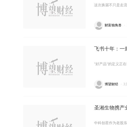
这次换届不只是走
财富独角兽
·
飞书十年：一
"好产品"的定义正
博望财经
·
3
圣湘生物携产
中科创星作为老股