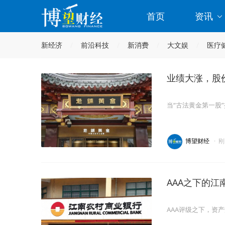
首页
资讯
新经济
前沿科技
新消费
大文娱
医疗
业绩大涨，股
当“古法黄金第一股
博望财经
·
刚
AAA之下的
AAA评级之下，资