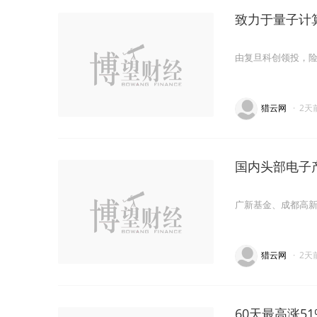
致力于量子计
由复旦科创领投，
猎云网
·
2天
国内头部电子
广新基金、成都高
猎云网
·
2天
60天最高涨5