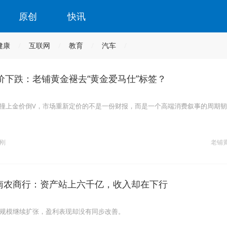
原创
快讯
健康
互联网
教育
汽车
价下跌：老铺黄金褪去“黄金爱马仕”标签？
”撞上金价倒V，市场重新定价的不是一份财报，而是一个高端消费叙事的周期
刚
老铺
江南农商行：资产站上六千亿，收入却在下行
产规模继续扩张，盈利表现却没有同步改善。