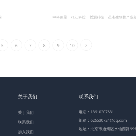
前
中科创星
张江科投
哲源科技
圣湘生物携产业
5
6
7
8
9
10
关于我们
联系我们
电话：18610207681
关于我们
邮箱：626530724@qq.com
联系我们
地址：北京市通州区水仙西路99号2
加入我们