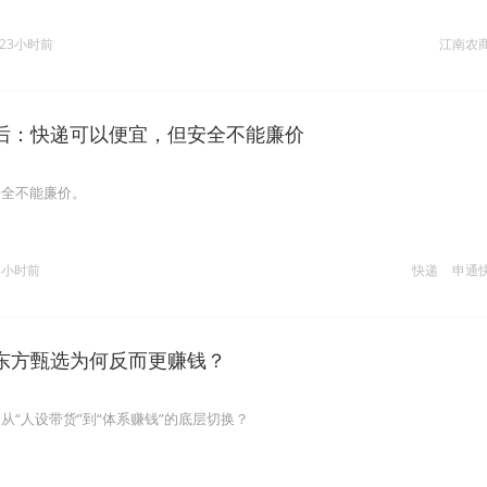
23小时前
江南农
后：快递可以便宜，但安全不能廉价
安全不能廉价。
3小时前
快递
申通
东方甄选为何反而更赚钱？
从“人设带货”到“体系赚钱”的底层切换？