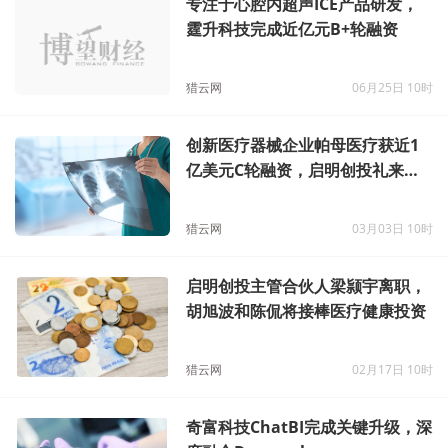
专注于心腔内超声ICE产品研发，
霆升科技完成近亿元B+轮融资
猎云网
06月25日 10时
创新医疗器械企业帕母医疗获近1
亿美元C轮融资，启明创投礼来亚
洲领投
猎云网
03月03日 10时
启明创投主管合伙人梁颕宇离职，
胡旭波和陈侃将接棒医疗健康投资
猎云网
02月17日 10时
奇富科技ChatBI完成关键升级，深