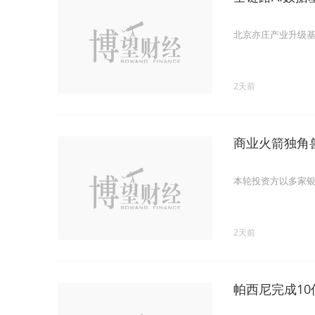
北京亦庄产业升级
2天前
商业火箭独角兽
本轮投资方以多家银
2天前
帕西尼完成1