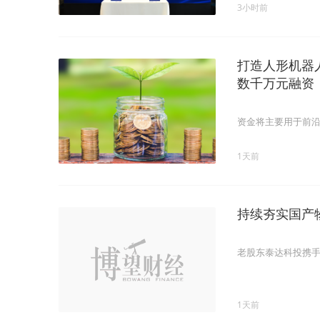
3小时前
打造人形机器
数千万元融资
资金将主要用于前
1天前
持续夯实国产物
老股东泰达科投携
1天前