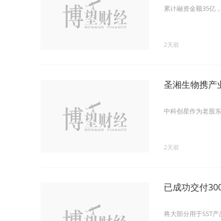
累计融资金额35亿
2天前
圣湘生物携产
中科创星作为老股
2天前
已成功交付30
将大部分用于SST