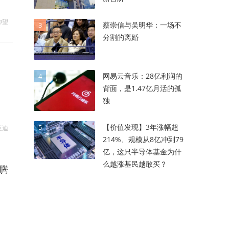
仰望
蔡崇信与吴明华：一场不
3
分割的离婚
网易云音乐：28亿利润的
4
背面，是1.47亿月活的孤
独
【价值发现】3年涨幅超
5
亚迪
214%、规模从8亿冲到79
亿，这只半导体基金为什
么越涨基民越敢买？
腾