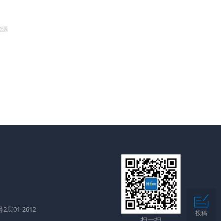
能源
层01-2612
投稿
扫一扫