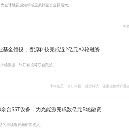
，为全球触觉感知领域里累计融资金额最大。
帕
业基金领投，哲源科技完成近2亿元A2轮融资
东持续跟进，张江科投等联合跟投。
中科创星
张江科投
哲源科技
圣湘生物携产业
0余台SST设备，为光能源完成数亿元B轮融资
产品的持续迭代与研发投入。