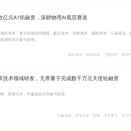
数亿元A1轮融资，深耕物理AI底层赛道
手海松资本、复旦科创共同领投，毅达资本、优势资本、踊跃资本、汇融基金、
为新增投资方参与投资。
海松资本
泰达科投
飞捷科思
复旦
算技术领域研发，无界量子完成数千万元天使轮融资
险峰、前海方舟、中赢创投共同参与投资。
中赢创投
前海方舟
险峰
无界量子
复旦