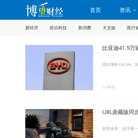
首页
资讯
新经济
前沿科技
新消费
大文娱
医疗
比亚迪41.9
同比增长124.3%
3小时前
U8L鼎藏版
前所未有，始于唯