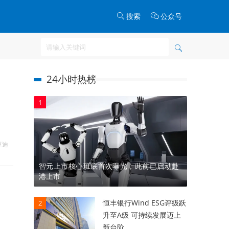
搜索
公众号
24小时热榜
1
亚迪
智元上市核心班底首次曝光，此前已启动赴
港上市
恒丰银行Wind ESG评级跃
2
升至A级 可持续发展迈上
新台阶