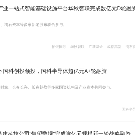
产业一站式智能基础设施平台华秋智联完成数亿元D轮融
新、鸿石资本等多家新老股东联合参与。
招银国际
华秋智联
广新基金
成都高新
鸿石
下国科创投领投，国科半导体超亿元A+轮融资
南财鑫、长春长兴、长春朝盈等多家国资机构及产业资本共同参与。
国科半
据基建科技公司“恺望数据”完成逾亿元规模新一轮战略融资