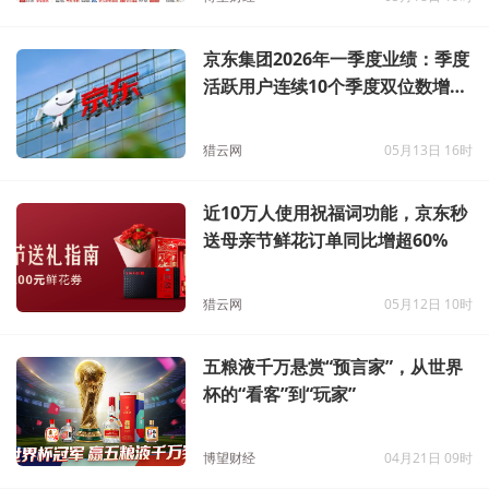
京东集团2026年一季度业绩：季度
活跃用户连续10个季度双位数增
长，AI驱动建设全球最大物理世界
运营中心
猎云网
05月13日 16时
近10万人使用祝福词功能，京东秒
送母亲节鲜花订单同比增超60%
猎云网
05月12日 10时
五粮液千万悬赏“预言家”，从世界
杯的“看客”到“玩家”
博望财经
04月21日 09时