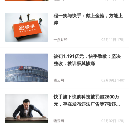
岸
一点财经
02月11日 17时
被罚1.191亿元，快手致歉：坚决
整改，教训极其惨痛
猎云网
02月09日 14时
快手旗下快购科技被罚超2600万
元，存在发布违法广告等7项违法
行为
猎云网
02月02日 12时
快手2025Q2财报：总营收同比增
长13.1%至350亿元，经调整净利
润达56亿元
猎云网
08月21日 18时