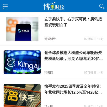
左手卖快手、右手买可灵：腾讯把
投资玩明白了
博望财经
07月07日 11时
创全球多模态大模型公司单轮融资
规模新纪录，可灵 AI落地近30亿美
元融资
猎云网
07月03日 14时
快手发布2025四季度及全年财报：
年营收同比增长12.5%至1428亿
元，日活用户超4亿
猎云网
03月25日 19时
程一笑与快手：戴上金箍，方能上