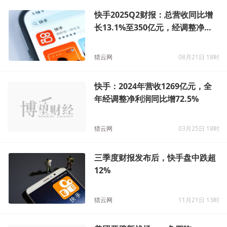
快手：2024年营收1269亿元，全
年经调整净利润同比增72.5%
猎云网
03月25日 18时
三季度财报发布后，快手盘中跌超
12%
猎云网
11月21日 13时
美团开辟新战场，一鱼四吃
猎云网
07月16日 17时
快手盈利创新高
猎云网
05月23日 10时