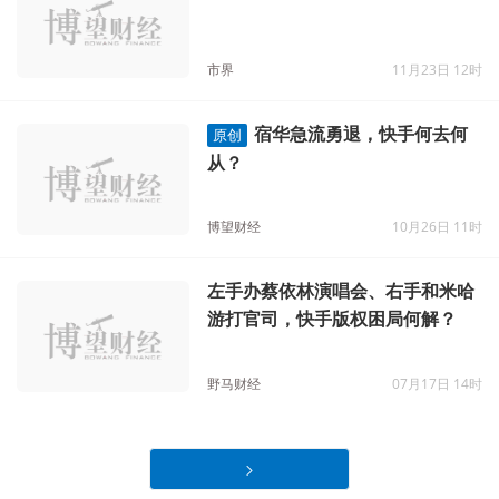
游打官司，快手版权困局何解？
野马财经
07月17日 14时
快手：内测短视频直播行业首个搜
索智能问答产品
猎云网
07月08日 17时
快手：上市后首次实现集团层面整
体盈利，一季度总营收252.2亿同
比增长19.7%
猎云网
05月22日 19时
快手周杰伦“哥友会”点赞破10亿，
谁是最大赢家？
野马财经
11月21日 10时