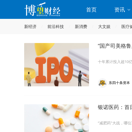
首页
资讯
新经济
前沿科技
新消费
大文娱
医疗
“国产司美格鲁
十年累计投入超10
东四十条资本
银诺医药：首
“减肥药”大战，哪