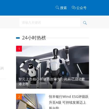
搜索
公众号
24小时热榜
1
医药
智元上市核心班底首次曝光，此前已启动赴
港上市
恒丰银行Wind ESG评级跃
2
升至A级 可持续发展迈上
新台阶