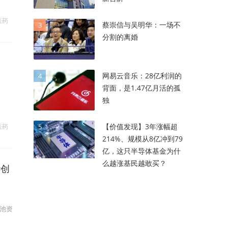
医药
蔡崇信与吴明华：一场不
3
分割的离婚
网易云音乐：28亿利润的
4
背面，是1.47亿月活的孤
独
【价值发现】3年涨幅超
医药
5
214%、规模从8亿冲到79
亿，这只半导体基金为什
么越涨基民越敢买？
华创
晓池资