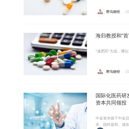
野马财经
·
2
海归教授和“首
“减肥药”大战，哪
野马财经
·
2
国际化医药研
资本共同领投
中金资本旗下中金启德
本、国科嘉和、浦