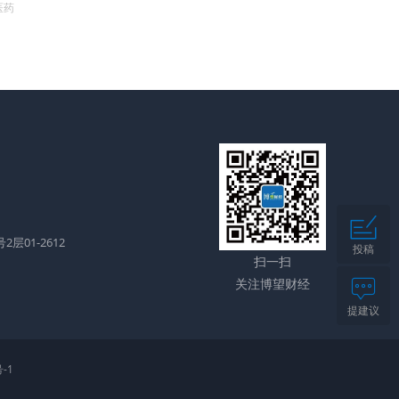
医药
层01-2612
投稿
扫一扫
关注博望财经
提建议
-1