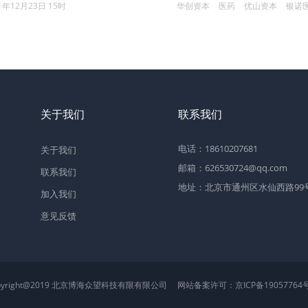
1年12月23日 15时
华创资本
医药
优山资本
银诺
关于我们
联系我们
电话：18610207681
关于我们
邮箱：626530724@qq.com
联系我们
地址：北京市通州区水仙西路99号2
加入我们
意见反馈
pyright@2019 北京博海众望科技有限有限公司
网站备案许可：
京ICP备19057764号