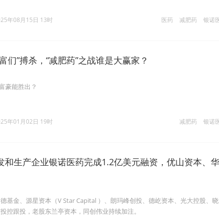
025年08月15日 13时
医药
减肥药
银诺
富们”搏杀，“减肥药”之战谁是大赢家？
位富豪能胜出？
025年01月02日 19时
减肥药
银诺
发和生产企业银诺医药完成1.2亿美元融资，优山资本、
基金、源星资本（V Star Capital ）、朗玛峰创投、德屹资本、光大控股、
东投控跟投，老股东兰亭资本，同创伟业持续加注。