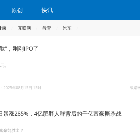
原创
快讯
健康
互联网
教育
汽车
肽”，刚刚IPO了
亿元。
·
2025年08月15日 15时
银诺
日暴涨285%，4亿肥胖人群背后的千亿富豪厮杀战
位富豪能胜出？