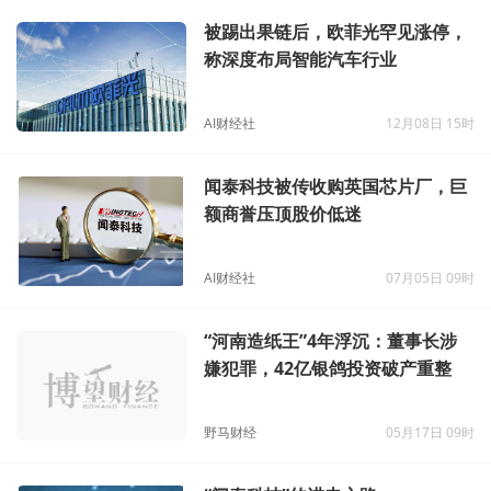
被踢出果链后，欧菲光罕见涨停，
称深度布局智能汽车行业
AI财经社
12月08日 15时
闻泰科技被传收购英国芯片厂，巨
额商誉压顶股价低迷
AI财经社
07月05日 09时
“河南造纸王”4年浮沉：董事长涉
嫌犯罪，42亿银鸽投资破产重整
野马财经
05月17日 09时