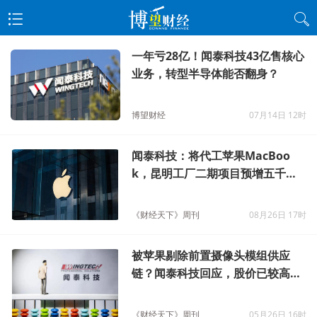
一年亏28亿！闻泰科技43亿售核心
业务，转型半导体能否翻身？
博望财经
07月14日 12时
闻泰科技：将代工苹果MacBoo
k，昆明工厂二期项目预增五千名
员工
《财经天下》周刊
08月26日 17时
被苹果剔除前置摄像头模组供应
链？闻泰科技回应，股价已较高点
跌去56%
《财经天下》周刊
05月26日 16时