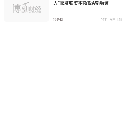
人”获君联资本领投A轮融资
猎云网
07月19日 15时
智能工业设计软件提供商天洑软件
获数亿元C轮融资，纪源资本与君
联资本领投
猎云网
07月19日 11时
临床CRO公司ClinChoice昆翎完成
1.5亿美元融资，君联资本领投
猎云网
07月05日 10时
惠利生物完成近3亿元A轮融资，君
联资本、博远资本联合领投，