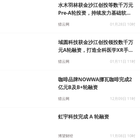
由金沙江创投领投，西格数据完成
B轮融资
猎云网
02月07日 14时
水木羽林获金沙江创投等数千万元
Pre-A轮投资，持续发力基础软件
安全
猎云网
01月28日 10时
域圆科技获金沙江创投领投数千万
元A轮融资，打造全科医学XR手术
模拟平台
猎云网
01月11日 11时
咖啡品牌NOWWA挪瓦咖啡完成2
亿元B及B+轮融资
猎云网
12月09日 11时