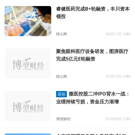
睿健医药完成B+轮融资，丰川资本
领投
猎云网
04月11日 16时
聚焦眼科医疗设备研发，图湃医疗
完成5亿元E轮融资
猎云网
03月13日 14时
微医控股二冲IPO背水一战：
原创
业绩持续亏损，资金压力渐增
博望财经
01月09日 12时