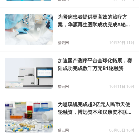
为肾病患者提供更高效的治疗方
案，华源再生医学成功完成A轮融
资
猎云网
10月30日 11时
加速国产测序平台全球化拓展，赛
陆成功完成数千万元B1轮融资
猎云网
10月11日 10时
为思璞锐完成超2亿元人民币天使
轮融资，博远资本和汉康资本联合
领投
猎云网
06月05日 16时