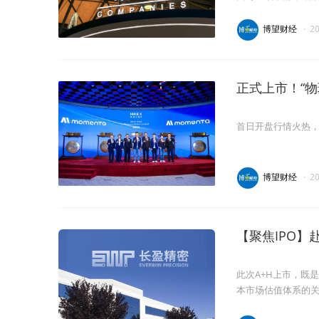
博望财经
·
2
正式上市！“物
首日开盘行情火热，
博望财经
·
2
【聚焦IPO】
此次A+H上市，既
本市场估值体系的