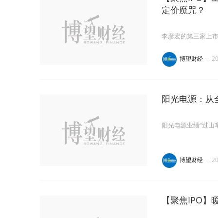
定价魔咒？
李彦宏的第三家上市
博望财经
·
2
阳光电源：从
阳光电源业绩“过山车
博望财经
·
2
【聚焦IPO】