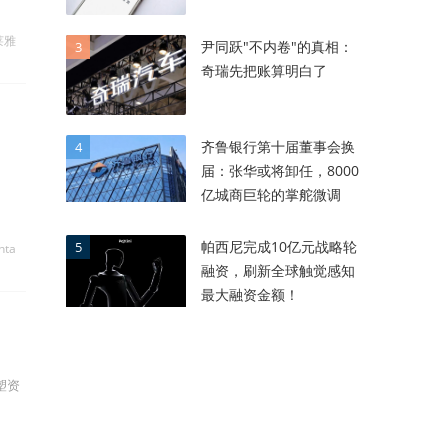
莱雅
尹同跃"不内卷"的真相：
3
奇瑞先把账算明白了
齐鲁银行第十届董事会换
4
届：张华或将卸任，8000
亿城商巨轮的掌舵微调
帕西尼完成10亿元战略轮
5
nta
融资，刷新全球触觉感知
最大融资金额！
塑资