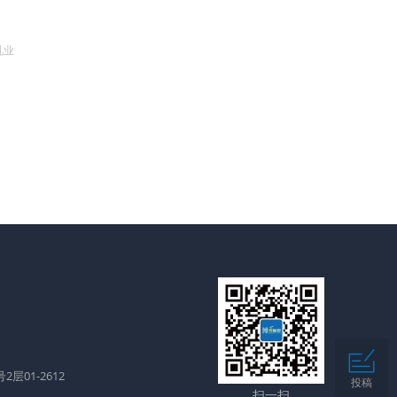
乳业
层01-2612
投稿
扫一扫