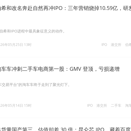
伯希和改名奔赴自然再冲IPO：三年营销烧掉10.59亿，研
是伯希和IPO进程中最具象征意义的动作。
026年05月25日 13时
IPO
港交所
伯
淘车车冲刺二手车电商第一股：GMV 登顶，亏损递增
车交易平台”的淘车车终于走到了聚光灯下。
026年05月14日 15时
IPO
港交所
二手车
淘
出货量国产第三，估值却差 30 倍：昆仑芯 IPO，藏着百