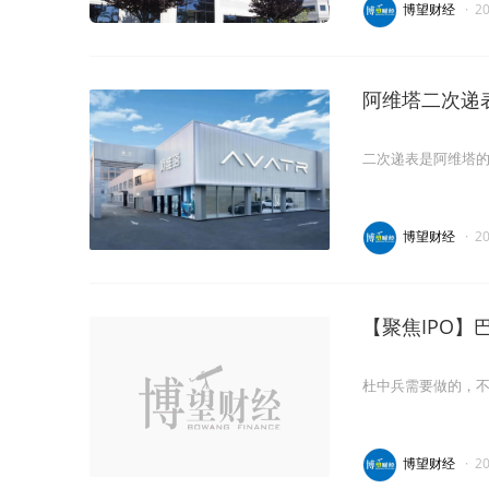
博望财经
·
2
阿维塔二次递
二次递表是阿维塔
博望财经
·
2
【聚焦IPO】
杜中兵需要做的，
博望财经
·
2