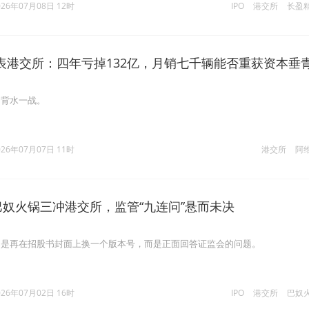
026年07月08日 12时
IPO
港交所
长盈
表港交所：四年亏掉132亿，月销七千辆能否重获资本垂
的背水一战。
026年07月07日 11时
港交所
阿
巴奴火锅三冲港交所，监管“九连问”悬而未决
不是再在招股书封面上换一个版本号，而是正面回答证监会的问题。
026年07月02日 16时
IPO
港交所
巴奴