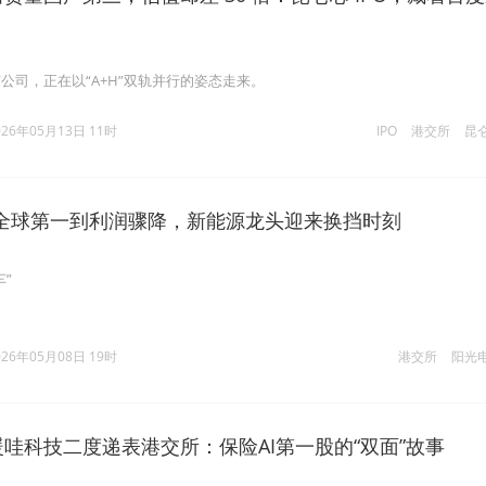
公司，正在以“A+H”双轨并行的姿态走来。
026年05月13日 11时
IPO
港交所
昆
全球第一到利润骤降，新能源龙头迎来换挡时刻
”
026年05月08日 19时
港交所
阳光
暖哇科技二度递表港交所：保险AI第一股的“双面”故事