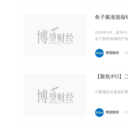
鱼子酱港股敲
2026年6月，杭
这个曾经低调的产
博望财经
·
2
【聚焦IPO】
小鹅通此次递表距离
博望财经
·
2