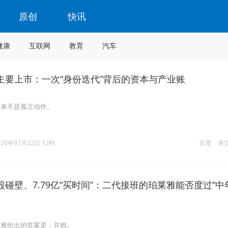
原创
快讯
健康
互联网
教育
汽车
主要上市：一次“身份迭代”背后的资本与产业账
从来不是孤立动作。
026年07月22日 12时
百度
港
碰壁、7.79亿“买时间”：二代接班的珀莱雅能否度过“中
莱雅给出的答案是：并购。