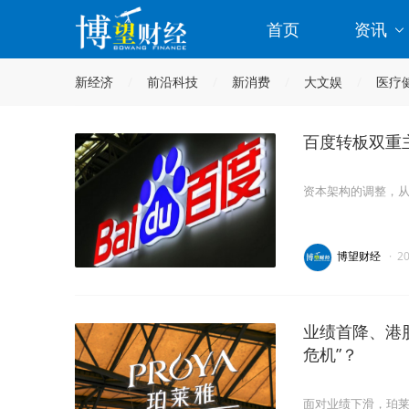
首页
资讯
新经济
前沿科技
新消费
大文娱
医疗
百度转板双重
资本架构的调整，
博望财经
·
2
业绩首降、港股
危机”？
面对业绩下滑，珀