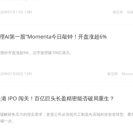
026年07月13日 13时
港交所
珀
理AI第一股”Momenta今日敲钟！开盘涨超6%
股价开盘涨超6%，总市值突破700亿港元。
026年07月08日 12时
港交所
Mome
赴港 IPO 闯关！百亿巨头长盈精密能否破局重生？
是缓解财务压力的现实需求，更是公司从传统代工制造向高端科技智造转型、重
关键一步。