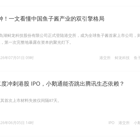
钟！一文看懂中国鱼子酱产业的双引擎格局
州千岛湖鲟龙科技股份有限公司正式登陆港交所，成为全球鱼子酱首家上市公司，
业，第一次完整地暴露在资本的聚光灯下。
026年07月01日 09时
港交所
鲟龙科技
鱼
二度冲刺港股 IPO，小鹅通能否跳出腾讯生态依赖？
其首次上市材料失效仅间隔87天。
026年06月05日 14时
IPO
港交所
小