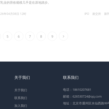
新乳业的营收规模几乎是在原地踏步。
026年04月08日 12时
IPO
港交所
新
5
6
7
8
9
关于我们
联系我们
电话：18610207681
关于我们
邮箱：626530724@qq.com
联系我们
地址：北京市通州区水仙西路99号2
加入我们