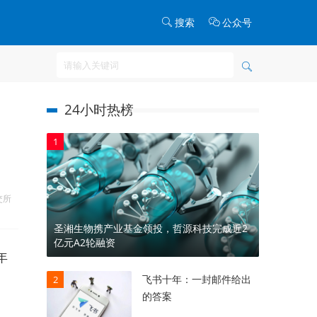
搜索
公众号
24小时热榜
1
交所
圣湘生物携产业基金领投，哲源科技完成近2
亿元A2轮融资
年
飞书十年：一封邮件给出
2
的答案