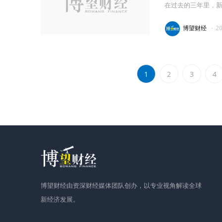
在过去的三年里，
博望财经
·
2
1
2
3
4
博望财经由资深财经媒体团队创办，以专业视角解读全球
新经济发展。