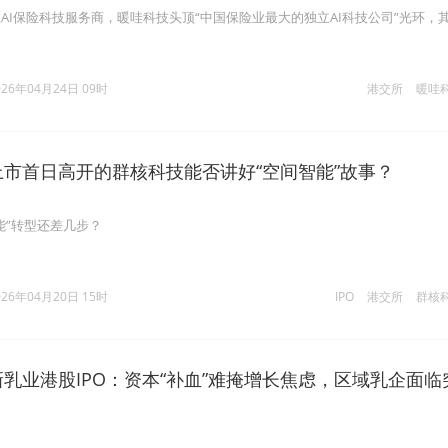
AI保险科技服务商，暖哇科技头顶“中国保险业最大的独立AI科技公司”光环，其
。
026年04月24日 09时
港交所
暖哇
上市首日高开的群核科技能否讲好“空间智能”故事？
能”转型还差几步？
026年04月20日 15时
IPO
港交所
群核
新乳业港股IPO：资本“补血”难掩增长焦虑，区域乳企面临