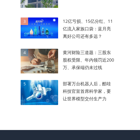
12亿亏损、15亿分红、11
3
亿流入家族口袋：蓝月亮
离好公司还有多远？
黄河财险三道题：三股东
4
股权受限、年内领罚近200
万、承保端仍未过线
部署万台机器人后，酷哇
5
科技官宣首席科学家，要
让世界模型交付生产力