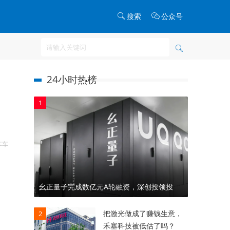
搜索
公众号
24小时热榜
1
车车
幺正量子完成数亿元A轮融资，深创投领投
把激光做成了赚钱生意，
2
禾塞科技被低估了吗？