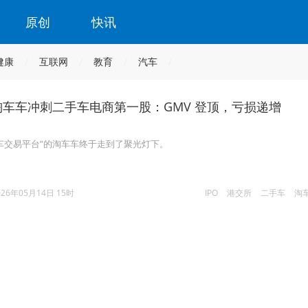
原创
快讯
健康
互联网
教育
汽车
淘车车冲刺二手车电商第一股：GMV 登顶，亏损递增
车交易平台”的淘车车终于走到了聚光灯下。
026年05月14日 15时
IPO
港交所
二手车
淘