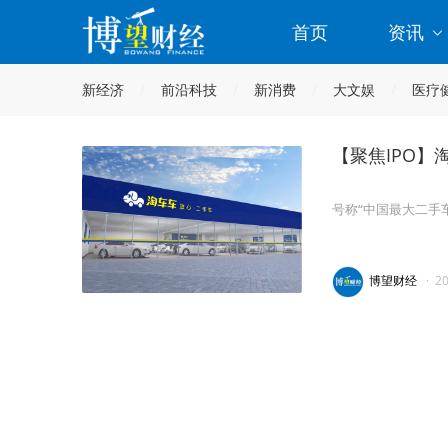
首页
资讯
新经济
前沿科技
新消费
大文娱
医疗
【聚焦IPO】
号称“中国最大二手
博望财经
·
2