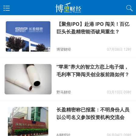
【聚焦IPO】赴港 IPO 闯关！百亿
巨头长盈精密能否破局重生？
博望财经
07月08日 12时
“苹果”养大的智立方恋上电子烟，
毛利率下降闯关创业板前路如何？
野马财经
03月10日 09时
长盈精密称已报案：不明身份人员
以公司名义参加投资机构交流会
AI财经社
06月04日 09时