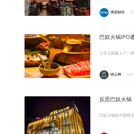
博望财经
·
2
巴奴火锅IPO
上市之路蒙上了一
猎云网
·
202
反思巴奴火锅：
巴奴火锅给中国商业