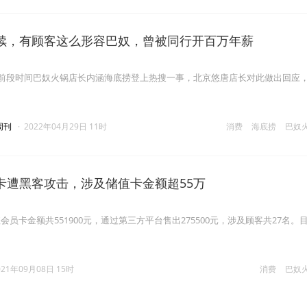
续，有顾客这么形容巴奴，曾被同行开百万年薪
对前段时间巴奴火锅店长内涵海底捞登上热搜一事，北京悠唐店长对此做出回应
周刊
·
2022年04月29日 11时
消费
海底捞
巴奴
卡遭黑客攻击，涉及储值卡金额超55万
员卡金额共551900元，通过第三方平台售出275500元，涉及顾客共27名。
。
021年09月08日 15时
消费
巴奴