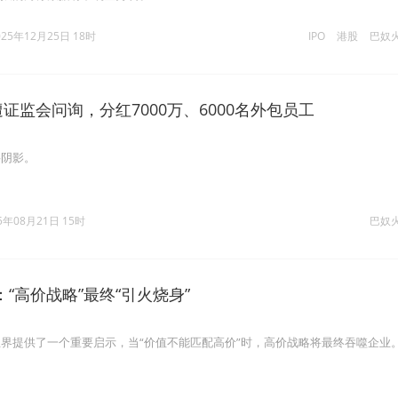
025年12月25日 18时
IPO
港股
巴奴
遭证监会问询，分红7000万、6000名外包员工
层阴影。
5年08月21日 15时
巴奴
“高价战略”最终“引火烧身”
界提供了一个重要启示，当“价值不能匹配高价”时，高价战略将最终吞噬企业