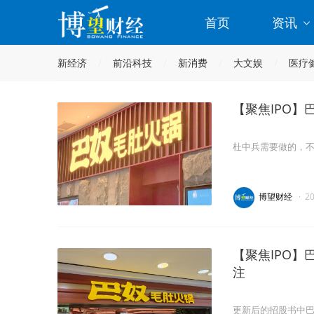
首页
资讯
新经济
前沿科技
新消费
大文娱
医疗
【聚焦IPO】
杜中兵需要做的，
博望财经
·
2
【聚焦IPO】
注
更新后的招股书中