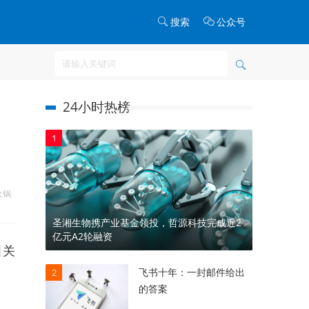
搜索
公众号
24小时热榜
1
火锅
圣湘生物携产业基金领投，哲源科技完成近2
亿元A2轮融资
引关
飞书十年：一封邮件给出
2
的答案