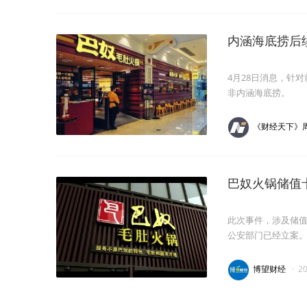
内涵海底捞后
4月28日消息，针
非内涵海底捞。
《财经天下》
巴奴火锅储值
此次事件，涉及储值会
公安部门已经立案
博望财经
·
2