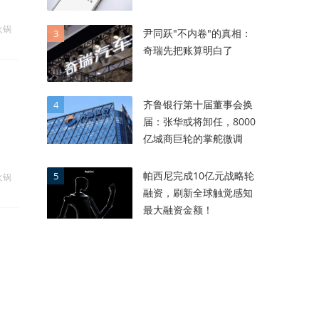
火锅
尹同跃"不内卷"的真相：
3
奇瑞先把账算明白了
齐鲁银行第十届董事会换
4
届：张华或将卸任，8000
亿城商巨轮的掌舵微调
帕西尼完成10亿元战略轮
5
火锅
融资，刷新全球触觉感知
最大融资金额！
。