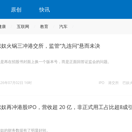
原创
快讯
健康
互联网
教育
汽车
巴奴火锅三冲港交所，监管“九连问”悬而未决
不是再在招股书封面上换一个版本号，而是正面回答证监会的问题。
026年07月02日 16时
IPO
港交所
巴奴
巴奴再冲港股IPO，营收超 20 亿，非正式用工占比超8成
巴奴的财务数据有了明显好转。