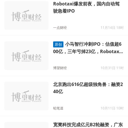
Robotaxi爆发前夜，国内自动驾
驶急着IPO
一点财经
11月14日 18时
小马智行冲刺IPO：估值超6
原创
00亿，三年亏掉23亿，Robotaxi
梦想还有多远？
博望财经
10月31日 11时
北京跑出616亿超级独角兽：融资2
40亿
铅笔道
10月11日 10时
宽凳科技完成亿元B2轮融资，广东