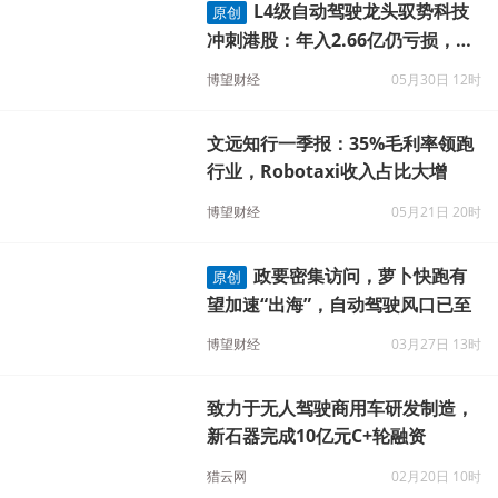
L4级自动驾驶龙头驭势科技
原创
冲刺港股：年入2.66亿仍亏损，18
C通道能否解盈利困局？
博望财经
05月30日 12时
文远知行一季报：35%毛利率领跑
行业，Robotaxi收入占比大增
博望财经
05月21日 20时
政要密集访问，萝卜快跑有
原创
望加速“出海”，自动驾驶风口已至
博望财经
03月27日 13时
致力于无人驾驶商用车研发制造，
新石器完成10亿元C+轮融资
猎云网
02月20日 10时