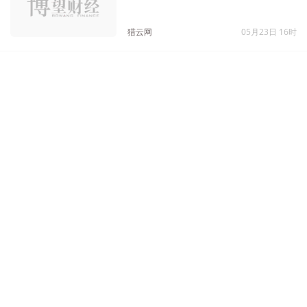
猎云网
05月23日 16时
柏川数据宣布完成千万元级天使
+轮融资，同创伟业、相城金控参
与投资
猎云网
05月15日 14时
戴世智能获数千万元A+轮投资，聚
焦自动驾驶领域
猎云网
02月21日 10时
提供露天矿山自动驾驶解决方案和
运营服务，伯镭科技获超亿元B1融
资