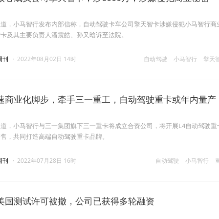
报道，小马智行发布内部信称，自动驾驶卡车公司擎天智卡涉嫌侵犯小马智行商
智卡及其主要负责人潘震皓、孙又晗诉至法院。
周刊
·
2022年08月02日 14时
自动驾驶
小马智行
擎天
速商业化脚步，牵手三一重工，自动驾驶重卡或年内量产
道，小马智行与三一集团旗下三一重卡将成立合资公司，将开展L4自动驾驶重
销售，共同打造高端自动驾驶重卡品牌。
周刊
·
2022年07月28日 16时
自动驾驶
小马智行
美国测试许可被撤，公司已获得多轮融资