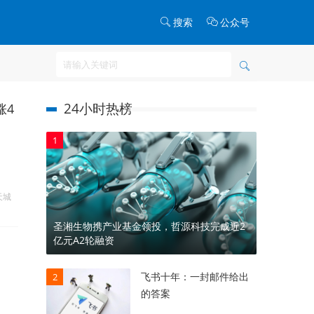
搜索
公众号
24小时热榜
涨4
1
天城
圣湘生物携产业基金领投，哲源科技完成近2
亿元A2轮融资
飞书十年：一封邮件给出
2
的答案