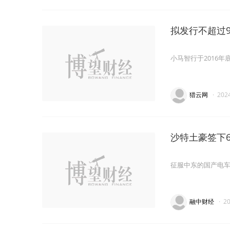
拟发行不超过9
小马智行于2016
猎云网
·
202
沙特土豪签下
征服中东的国产电
融中财经
·
2