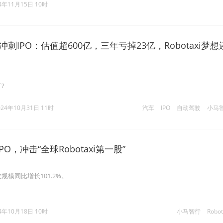
4年11月15日 10时
刺IPO：估值超600亿，三年亏掉23亿，Robotaxi梦想
了?
024年10月31日 11时
汽车
IPO
自动驾驶
小马
O，冲击“全球Robotaxi第一股”
规模同比增长101.2%。
4年10月18日 10时
小马智行
Robot