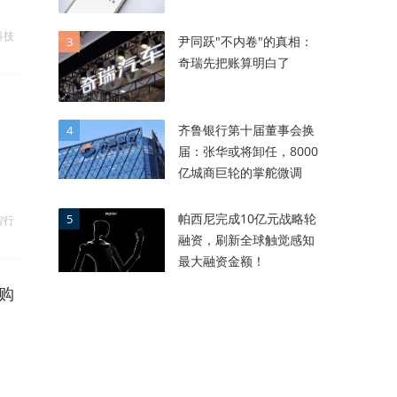
科技
尹同跃"不内卷"的真相：
3
奇瑞先把账算明白了
齐鲁银行第十届董事会换
4
届：张华或将卸任，8000
亿城商巨轮的掌舵微调
帕西尼完成10亿元战略轮
5
智行
融资，刷新全球触觉感知
最大融资金额！
购