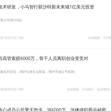
技术研发，小马智行获沙特新未来城1亿美元投资
资小马智行A轮。
3年10月25日 15时
自动驾驶
小马
前高管索赔6000万，骨干人员离职创业变竞对
积极应对诉讼，维护自身合法权益，维护市场公平机制。
2年08月04日 10时
自动驾驶
小马智行
自动驾驶
核心成员公司擎天智卡，涉6000万，涉嫌侵犯商业秘密