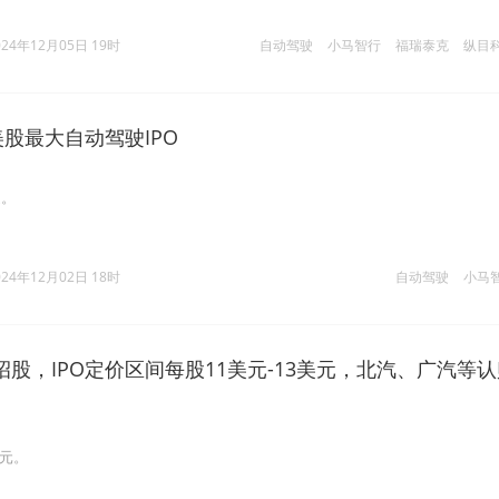
024年12月05日 19时
自动驾驶
小马智行
福瑞泰克
纵目
美股最大自动驾驶IPO
道。
024年12月02日 18时
自动驾驶
小马
股，IPO定价区间每股11美元-13美元，北汽、广汽等认
美元。