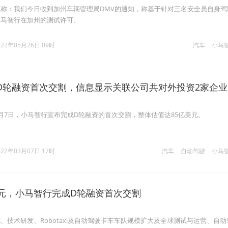
称：我们今日收到加州车辆管理局DMV的通知，称基于针对三名安全员自身驾
小马智行在加州的测试许可。
022年05月26日 09时
汽车
小马
D轮融资首次交割，信息显示关联公司共对外投资2家企业
月7日，小马智行宣布完成D轮融资的首次交割，整体估值达85亿美元。
022年03月07日 17时
汽车
自动驾驶
小马
美元，小马智行完成D轮融资首次交割
、技术研发、Robotaxi及自动驾驶卡车车队规模扩大及全球测试与运营、自动