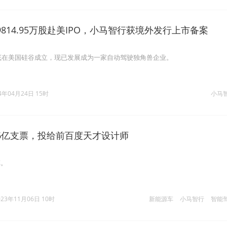
814.95万股赴美IPO，小马智行获境外发行上市备案
年底在美国硅谷成立，现已发展成为一家自动驾驶独角兽企业。
4年04月24日 15时
小马
6亿支票，投给前百度天才设计师
车。
023年11月06日 10时
新能源车
小马智行
智能