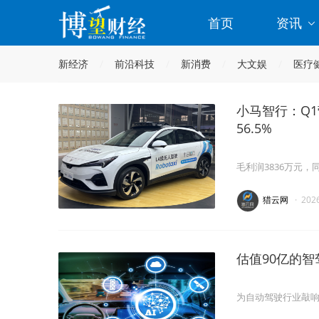
首页
资讯
新经济
前沿科技
新消费
大文娱
医疗
小马智行：Q1营
56.5%
毛利润3836万元，同
猎云网
·
202
估值90亿的
为自动驾驶行业敲