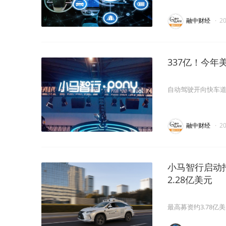
融中财经
·
2
337亿！今年
自动驾驶开向快车
融中财经
·
2
小马智行启动招
2.28亿美元
最高募资约3.78亿