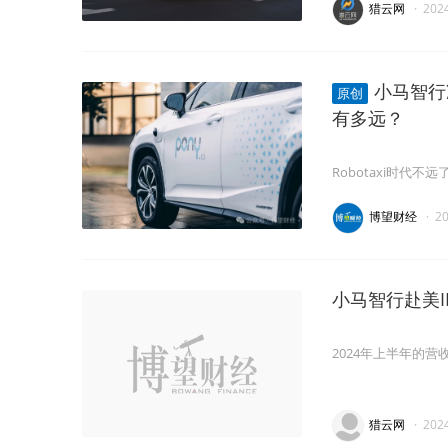
猎云网
·
202
小马智行冲
原创
有多远？
Robotaxi时代不远
博望财经
·
2
小马智行赴美IP
2024年上半年的营收
猎云网
·
202