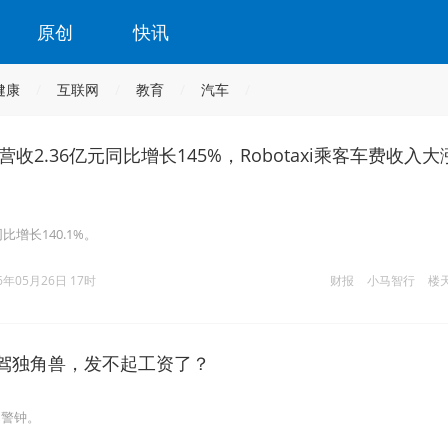
原创
快讯
健康
互联网
教育
汽车
收2.36亿元同比增长145%，Robotaxi乘客车费收入大
比增长140.1%。
6年05月26日 17时
财报
小马智行
楼
智驾独角兽，发不起工资了？
响警钟。