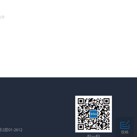
衡宇
层01-2612
投稿
扫一扫