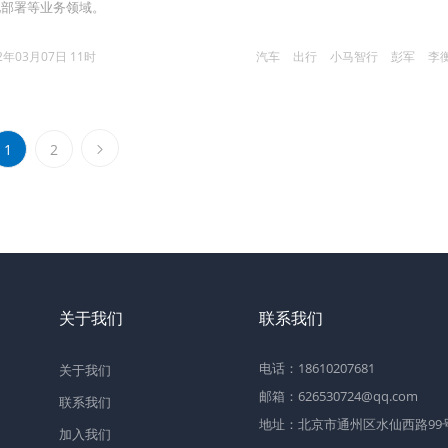
化部署等业务领域。
2年03月07日 11时
汽车
出行
小马智行
彭军
李
1
2
关于我们
联系我们
电话：18610207681
关于我们
邮箱：626530724@qq.com
联系我们
地址：北京市通州区水仙西路99号2
加入我们