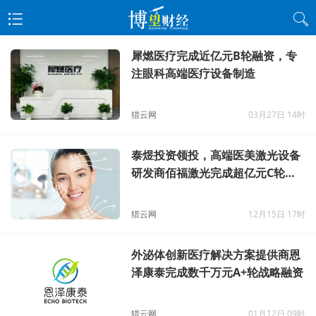
犀燃医疗完成近亿元B轮融资，专
注眼科高端医疗设备制造
猎云网
03月27日 14时
泰煜投资领投，高端医美激光设备
研发商佰福激光完成超亿元C轮融
资
猎云网
12月15日 17时
外泌体创新医疗解决方案提供商恩
泽康泰完成数千万元A+轮战略融资
猎云网
01月12日 09时