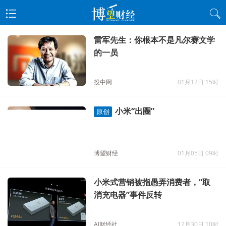
雷军先生：你根本不是凡尔赛文学
的一员
投中网
01月12日 15时
小米“出圈”
原创
博望财经
01月05日 09时
小米式营销被指愚弄消费者，“取
消充电器”事件反转
AI财经社
12月30日 10时