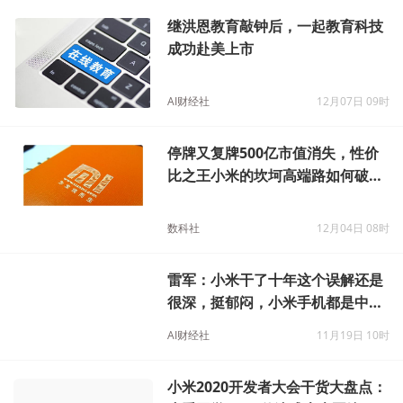
继洪恩教育敲钟后，一起教育科技
成功赴美上市
AI财经社
12月07日 09时
停牌又复牌500亿市值消失，性价
比之王小米的坎坷高端路如何破
除“屌丝”标签？
数科社
12月04日 08时
雷军：小米干了十年这个误解还是
很深，挺郁闷，小米手机都是中低
端？
AI财经社
11月19日 10时
小米2020开发者大会干货大盘点：