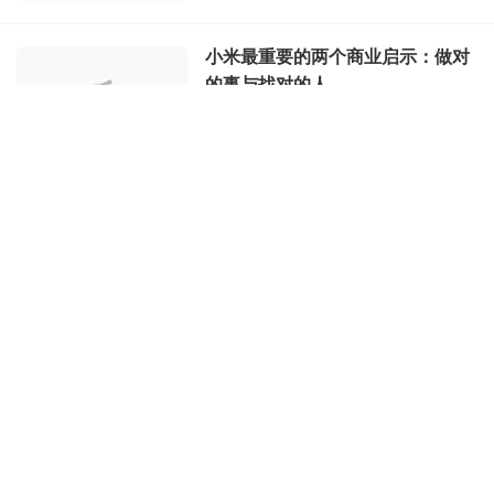
小米最重要的两个商业启示：做对
的事与找对的人
砺石商业评论
08月19日 14时
未来十年，继续坚持“技术为本、
性价比为纲、做最酷的产品”雷军
发内部信
投中网
08月17日 14时
雷军打了一张情怀牌，小米十周年
猎云网
08月12日 10时