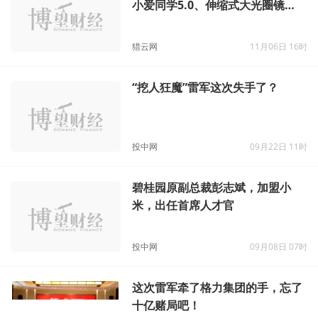
小爱同学5.0、伸缩式大光圈镜
头、Xiaomi Vela物联网软件平
台！
猎云网
11月06日 16时
“挖人狂魔”雷军这次失手了？
投中网
09月22日 11时
碧桂园原副总裁彭志斌，加盟小
米，出任首席人才官
投中网
09月08日 07时
这次雷军牵了格力集团的手，忘了
十亿赌局吧！