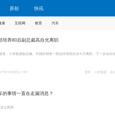
原创
快讯
健康
互联网
教育
汽车
部培养80后副总裁高自光离职
点报道，小米集团副总裁、中国区销售一部总经理高自光今日离职，下一步去向
021年10月08日 11时
雷军
小米集团
高
车的事情一直在走漏消息？
米这么热闹