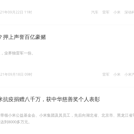
021年09月22日 11时
汽车
雷军
小米
深动
？押上声誉百亿豪赌
业，业界独雷军一份。
021年09月18日 09时
雷军
小米
小米
米抗疫捐赠八千万，获中华慈善奖个人表彰
生带领小米公益基金会、小米集团及其员工，先后向湖北省、北京市、黑龙江省
达到8000多万元。