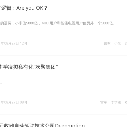
逻辑：Are you OK？
逻辑，小米值5000亿，MIUI用户和智能电视用户值另外一个5000亿。
1年08月27日 12时
雷军
小米
李学凌拟私有化"欢聚集团"
应。
1年08月27日 08时
雷军
李学凌
元收购自动驾驶技术公司Deepmotion