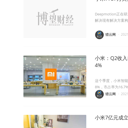
Deepmotion
解决现有解决方案
猎云网
·
202
小米：Q2收入
4%
这个季度，小米智能
8%，市占率为16.7
猎云网
·
202
小米7亿元成