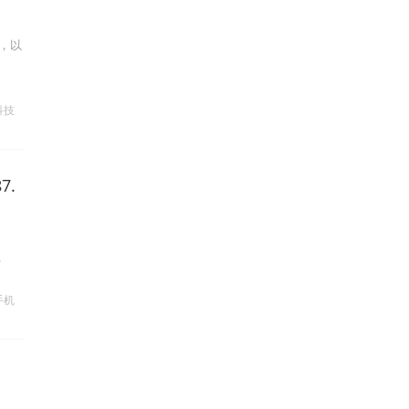
图，以
科技
7.
.
手机