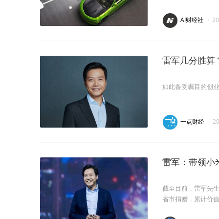
AI财经社
·
2
雷军几分胜算
如此备受瞩目的创
一点财经
·
2
雷军：带领小
截至目前，雷军先
省市捐赠，累计价值