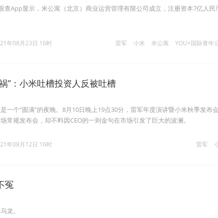
天眼查App显示，米公寓（北京）商业运营管理有限公司成立，注册资本7亿人民
021年08月23日 16时
雷军
小米
米公寓
YOU+国际青年
大祸”：小米吐槽投资人反被吐槽
是一个“圆满”的夜晚。8月10日晚上19点30分，雷军年度演讲暨小米秋季发布
场常规发布会，却不料因CEO的一则金句在市场引发了巨大的波澜。
021年08月12日 16时
雷军
不冤
大乌龙。