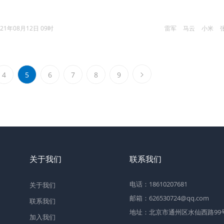
021年08月12日 09时
雷军
马云
小米
4
5
6
7
8
9
关于我们
联系我们
电话：18610207681
关于我们
邮箱：626530724@qq.com
联系我们
地址：北京市通州区水仙西路99号2
加入我们