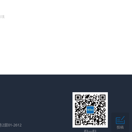
张瑛
层01-2612
投稿
扫一扫