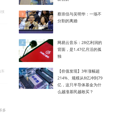
科技
蔡崇信与吴明华：一场不
3
分割的离婚
网易云音乐：28亿利润的
4
背面，是1.47亿月活的孤
独
【价值发现】3年涨幅超
汽车
5
214%、规模从8亿冲到79
亿，这只半导体基金为什
么越涨基民越敢买？
等多