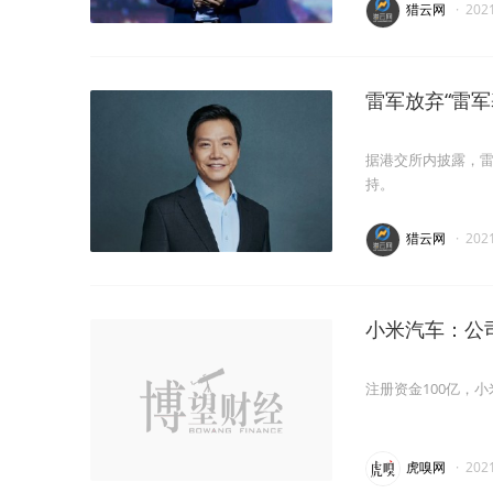
猎云网
·
202
雷军放弃“雷军
据港交所内披露，
持。
猎云网
·
202
小米汽车：公
注册资金100亿，
虎嗅网
·
202