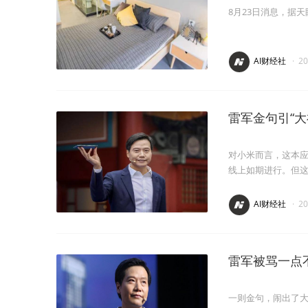
8月23日消息，据
AI财经社
·
2
雷军金句引“
对小米而言，这本应
线上如期进行。但这
AI财经社
·
2
雷军被骂一点
一则金句，闹出了