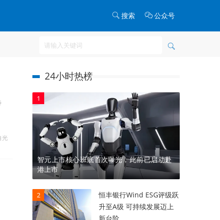
搜索
公众号
24小时热榜
1
待
自光
智元上市核心班底首次曝光，此前已启动赴
港上市
恒丰银行Wind ESG评级跃
2
升至A级 可持续发展迈上
新台阶