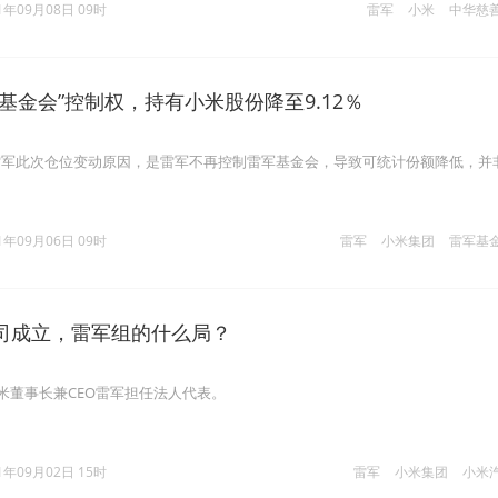
1年09月08日 09时
雷军
小米
中华慈
基金会”控制权，持有小米股份降至9.12％
雷军此次仓位变动原因，是雷军不再控制雷军基金会，导致可统计份额降低，并
1年09月06日 09时
雷军
小米集团
雷军基
司成立，雷军组的什么局？
小米董事长兼CEO雷军担任法人代表。
1年09月02日 15时
雷军
小米集团
小米