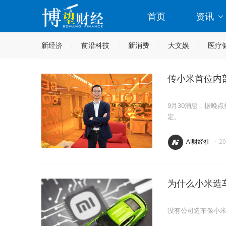
首页
资讯
新经济
前沿科技
新消费
大文娱
医疗
传小米首位内
9月30消息，据晚
定。
AI财经社
·
2
为什么小米造
没有公司造车像小