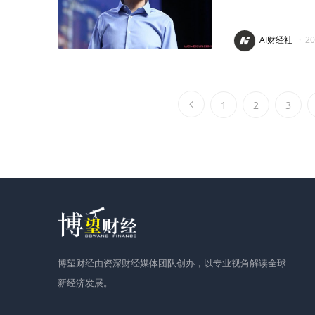
AI财经社
·
2
1
2
3
博望财经由资深财经媒体团队创办，以专业视角解读全球
新经济发展。