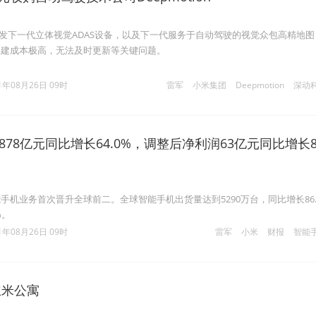
正在研发下一代立体视觉ADAS设备，以及下一代服务于自动驾驶的视觉众包高精地
构建成本极高，无法及时更新等关键问题。
1年08月26日 09时
雷军
小米集团
Deepmotion
深动
878亿元同比增长64.0%，调整后净利润63亿元同比增长8
手机业务首次晋升全球前二。全球智能手机出货量达到5290万台，同比增长86
%。
1年08月26日 09时
雷军
小米
财报
智能
立米公寓