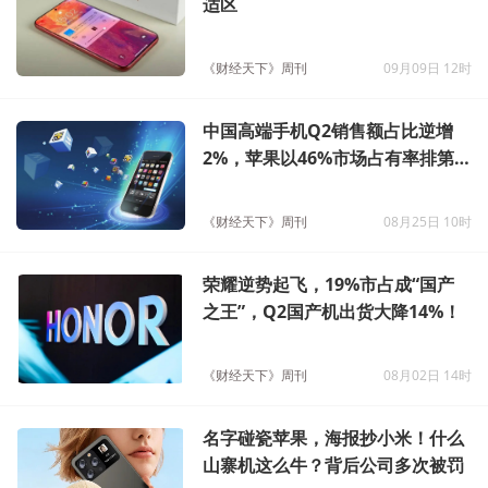
适区
《财经天下》周刊
09月09日 12时
中国高端手机Q2销售额占比逆增
2%，苹果以46%市场占有率排第
一
《财经天下》周刊
08月25日 10时
荣耀逆势起飞，19%市占成“国产
之王”，Q2国产机出货大降14%！
《财经天下》周刊
08月02日 14时
名字碰瓷苹果，海报抄小米！什么
山寨机这么牛？背后公司多次被罚