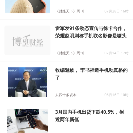
《财经天下》周刊
07月28日 16时
雷军发91条动态宣传与徕卡合作，
荣耀赵明则称手机联名影像是噱头
《财经天下》周刊
07月14日 17时
收编魅族， 李书福造手机动真格的
了
东四十条资本
06月16日 10时
3月国内手机出货下跌40.5%，创
近两年新低