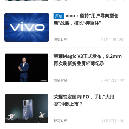
vivo：坚持“用户导向型创
原创
新”战略，擅长“押重注”
博望财经
01月11日 12时
荣耀Magic V3正式发布，9.2mm
再次刷新折叠屏轻薄纪录
博望财经
07月12日 17时
荣耀锁定国内IPO，手机“大甩
卖”冲刺上市？
野马财经
11月27日 11时