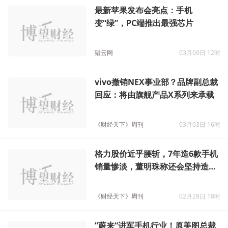
最新苹果发布会亮点：手机
变“绿”，PC端推出最强芯片
猎云网
03月09日 12时
vivo撤销NEX事业部？品牌副总裁
回应：将由旗舰产品X系列来承载
《财经天下》周刊
03月03日 16时
格力股价近乎腰斩，7年造6款手机
销量惨淡，董明珠称还会坚持造手
机
《财经天下》周刊
02月28日 18时
”蔚来“进军手机行业！原美图总裁