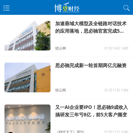
加速垂域大模型及全链路对话技术
的应用落地，思必驰官宣完成5亿
元融资
猎云网
01月14日 14时
思必驰完成新一轮首期两亿元融资
猎云网
01月11日 13时
又一AI企业要IPO！思必驰9成收入
搞研发三年亏8亿，前5大客户频变
《财经天下》周刊
07月21日 10时