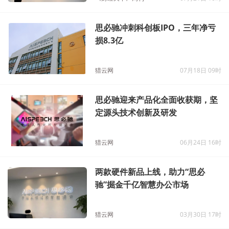
思必驰冲刺科创板IPO，三年净亏
损8.3亿
猎云网
07月18日 09时
思必驰迎来产品化全面收获期，坚
定源头技术创新及研发
猎云网
06月24日 16时
两款硬件新品上线，助力“思必
驰”掘金千亿智慧办公市场
猎云网
03月30日 17时