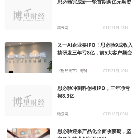
思必驰完成新一轮首期两亿元融资
猎云网
01月11日 13时
又一AI企业要IPO！思必驰9成收入
搞研发三年亏8亿，前5大客户频变
《财经天下》周刊
07月21日 10时
思必驰冲刺科创板IPO，三年净亏
损8.3亿
猎云网
07月18日 09时
思必驰迎来产品化全面收获期，坚