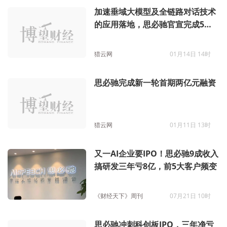
加速垂域大模型及全链路对话技术
的应用落地，思必驰官宣完成5亿
元融资
猎云网
01月14日 14时
思必驰完成新一轮首期两亿元融资
猎云网
01月11日 13时
又一AI企业要IPO！思必驰9成收入
搞研发三年亏8亿，前5大客户频变
《财经天下》周刊
07月21日 10时
思必驰冲刺科创板IPO，三年净亏