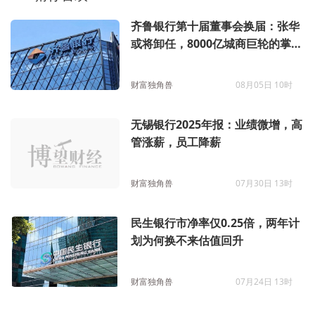
齐鲁银行第十届董事会换届：张华
或将卸任，8000亿城商巨轮的掌舵
微调
财富独角兽
08月05日 10时
无锡银行2025年报：业绩微增，高
管涨薪，员工降薪
财富独角兽
07月30日 13时
民生银行市净率仅0.25倍，两年计
划为何换不来估值回升
财富独角兽
07月24日 13时