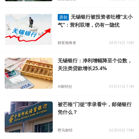
无锡银行被投资者吐槽“太小
原创
气”：营利双增，仍有一隐忧
财富独角兽
04月16日 16时
无锡银行：净利增幅降至个位数，
关注类贷款增长25.4%
AI财经社
03月31日 11时
被芒格“门徒”李录看中，邮储银行
凭什么？
野马财经
02月09日 10时