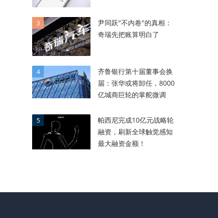
尹同跃"不内卷"的真相：
3
奇瑞先把账算明白了
齐鲁银行第十届董事会换
4
届：张华或将卸任，8000
亿城商巨轮的掌舵微调
帕西尼完成10亿元战略轮
5
融资，刷新全球触觉感知
最大融资金额！