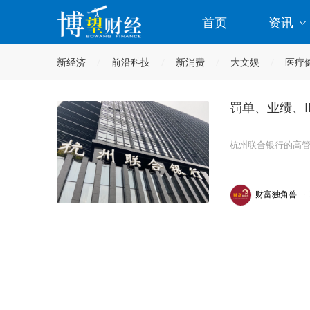
首页
资讯
新经济
前沿科技
新消费
大文娱
医疗
罚单、业绩、
杭州联合银行的高管
财富独角兽
·