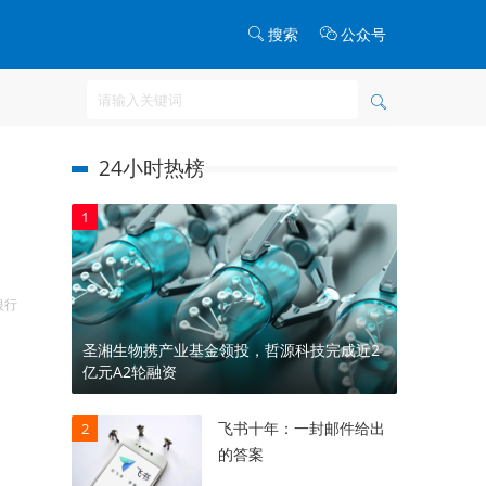
搜索
公众号
24小时热榜
1
银行
圣湘生物携产业基金领投，哲源科技完成近2
亿元A2轮融资
飞书十年：一封邮件给出
2
的答案