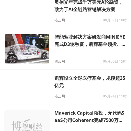
奥创光年完成千万美元A轮融资，
致力于AI全链路营销解决方案
猎云网
08月09日 10时
智能驾驶解决方案研发商MINIEYE
完成D3轮融资，凯辉基金领投、蔚
来资本跟投
猎云网
06月06日 15时
凯辉设立全球医疗基金，规模超35
亿元
猎云网
05月24日 11时
Maverick Capital领投，无代码S
aaS公司Coherent完成7500万美
元B轮融资