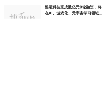
酷渲科技完成数亿元B轮融资，将
在AI、游戏化、元宇宙学习领域持
续探索
博望财经
11月08日 10时
凯辉基金独家投资，惠影医疗完成
数千万元A轮融资
猎云网
03月12日 17时
杨国安教授出任凯辉基金全球总裁
猎云网
02月09日 14时