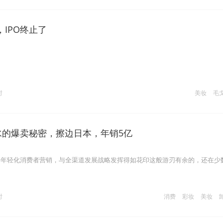
IPO终止了
时
美妆
毛
妆水的爆卖秘密，擦边日本，年销5亿
将年轻化消费者营销，与全渠道发展战略发挥得如花印这般游刃有余的，还在少
时
消费
彩妆
美妆