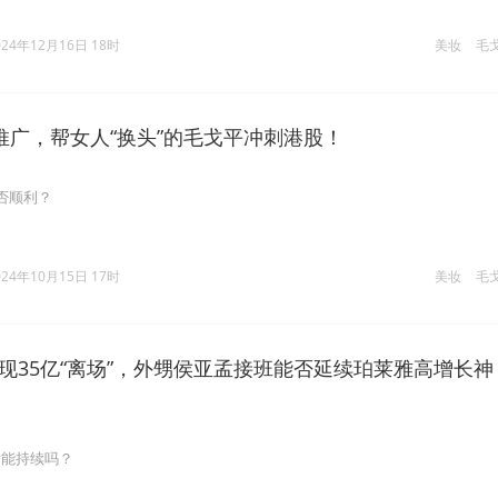
024年12月16日 18时
美妆
毛
做推广，帮女人“换头”的毛戈平冲刺港股！
否顺利？
024年10月15日 17时
美妆
毛
现35亿“离场”，外甥侯亚孟接班能否延续珀莱雅高增长神
话能持续吗？