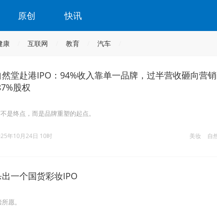
原创
快讯
健康
互联网
教育
汽车
自然堂赴港IPO：94%收入靠单一品牌，过半营收砸向营
7%股权
市不是终点，而是品牌重塑的起点。
025年10月24日 10时
美妆
自
杀出一个国货彩妆IPO
偿所愿。