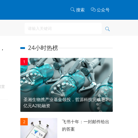
搜索
公众号
24小时热榜
销，
1
然堂
圣湘生物携产业基金领投，哲源科技完成近2
亿元A2轮融资
飞书十年：一封邮件给出
2
的答案