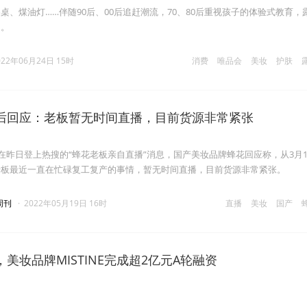
桌、煤油灯……伴随90后、00后追赶潮流，70、80后重视孩子的体验式教育，
起。
022年06月24日 15时
消费
唯品会
美妆
护肤
后回应：老板暂无时间直播，目前货源非常紧张
对在昨日登上热搜的“蜂花老板亲自直播”消息，国产美妆品牌蜂花回应称，从3月1
老板最近一直在忙碌复工复产的事情，暂无时间直播，目前货源非常紧张。
周刊
·
2022年05月19日 16时
直播
美妆
国产
美妆品牌MISTINE完成超2亿元A轮融资