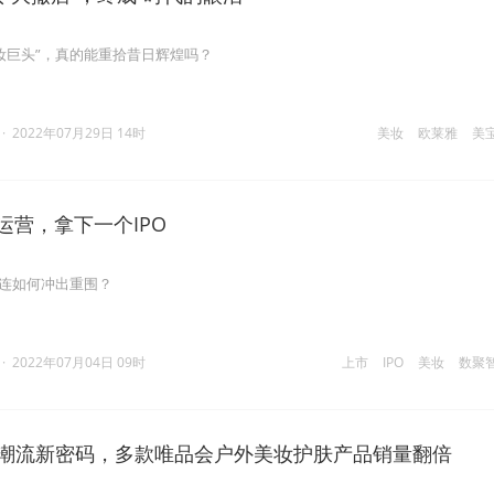
妆巨头”，真的能重拾昔日辉煌吗？
·
2022年07月29日 14时
美妆
欧莱雅
美
运营，拿下一个IPO
智连如何冲出重围？
·
2022年07月04日 09时
上市
IPO
美妆
数聚
美妆潮流新密码，多款唯品会户外美妆护肤产品销量翻倍