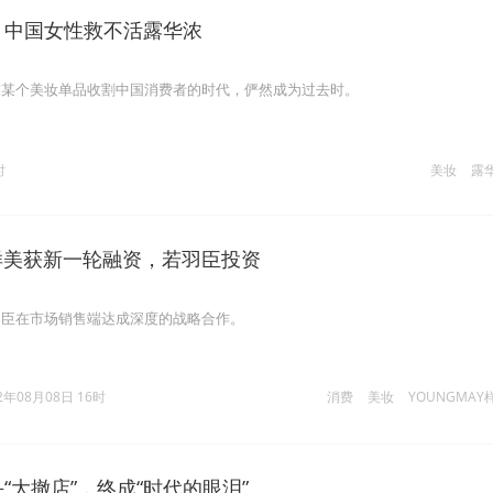
亿，中国女性救不活露华浓
靠某个美妆单品收割中国消费者的时代，俨然成为过去时。
时
美妆
露
Y样美获新一轮融资，若羽臣投资
羽臣在市场销售端达成深度的战略合作。
2年08月08日 16时
消费
美妆
YOUNGMAY
头“大撤店”，终成“时代的眼泪”