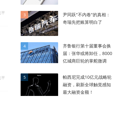
戈平
尹同跃"不内卷"的真相：
3
奇瑞先把账算明白了
齐鲁银行第十届董事会换
4
届：张华或将卸任，8000
亿城商巨轮的掌舵微调
帕西尼完成10亿元战略轮
5
戈平
融资，刷新全球触觉感知
最大融资金额！