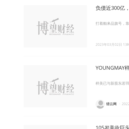
负债近300
打着舶来品旗号，
2023年03月02日 13
YOUNGMA
样美已与新股东若
猎云网
·
202
105岁美妆巨