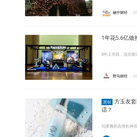
融中财经
·
2
1年花5.6亿
8年上市路，这次能
野马财经
·
2
方玉友套
原创
话？
珀莱雅的高增长神