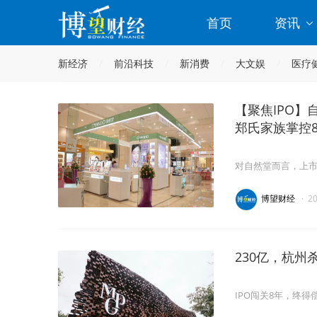
首页
资讯
新经济
前沿科技
新消费
大文娱
医疗
【聚焦IPO】
郑氏家族掌控8
对自然堂而言，上
博望财经
·
2
230亿，杭州
IPO闯关8年，终得