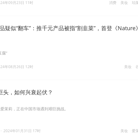
024年09月23日 11时
消费
美妆
珀
品疑似“翻车”：推千元产品被指“割韭菜”，首登《Nature
豆腐”
024年08月26日 12时
美妆
巨头，如何兴衰起伏？
头爱茉莉，正在中国市场遇到艰巨挑战。
·
2024年01月31日 17时
美妆
爱