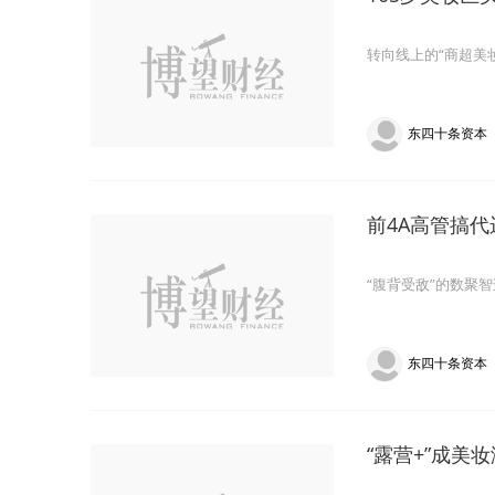
转向线上的“商超美
东四十条资本
前4A高管搞代
“腹背受敌”的数聚
东四十条资本
“露营+”成