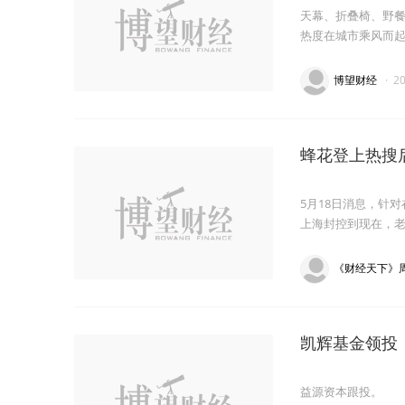
天幕、折叠椅、野餐
热度在城市乘风而
博望财经
·
2
蜂花登上热搜
5月18日消息，针
上海封控到现在，
《财经天下》
凯辉基金领投，
益源资本跟投。