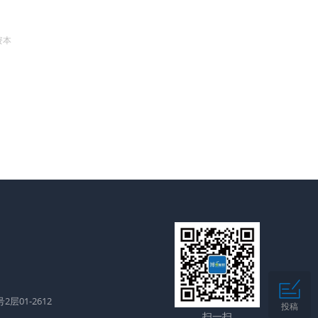
资本
层01-2612
投稿
扫一扫