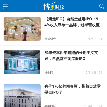
【聚焦IPO】自然堂赴港IPO：9
4%收入靠单一品牌，过半营收砸
向营销，郑氏家族掌控87%股权
博望财经
10月24日 10时
加华资本四年陪跑的长期主义实
践，自然堂冲刺港股IPO
投中网
10月16日 15时
身价170亿的郑春颖，带着自然堂
要去IPO了
融中财经
10月07日 14时