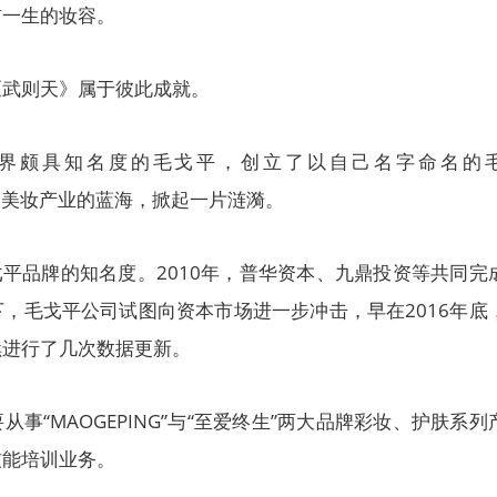
贯一生的妆容。
《武则天》属于彼此成就。
美妆界颇具知名度的毛戈平，创立了以自己名字命名的
中国美妆产业的蓝海，掀起一片涟漪。
戈平品牌的知名度。2010年，普华资本、九鼎投资等共同完
，毛戈平公司试图向资本市场进一步冲击，早在2016年底
续进行了几次数据更新。
事“MAOGEPING”与“至爱终生”两大品牌彩妆、护肤系列
技能培训业务。