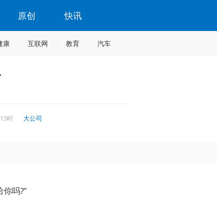
原创
快讯
健康
互联网
教育
汽车
了
 15时
大公司
你吗?”