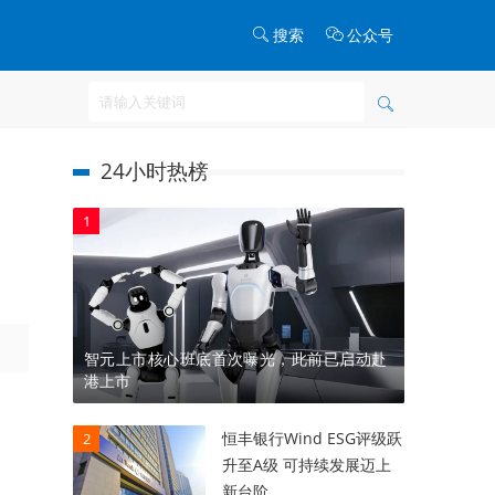
搜索
公众号
24小时热榜
1
智元上市核心班底首次曝光，此前已启动赴
港上市
恒丰银行Wind ESG评级跃
2
升至A级 可持续发展迈上
新台阶