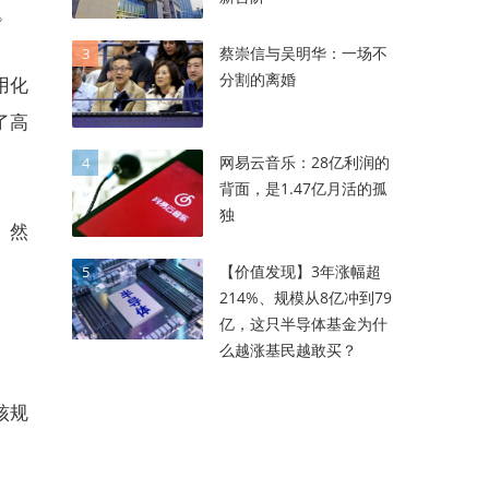
。
蔡崇信与吴明华：一场不
3
分割的离婚
用化
了高
网易云音乐：28亿利润的
4
背面，是1.47亿月活的孤
独
。然
【价值发现】3年涨幅超
5
214%、规模从8亿冲到79
亿，这只半导体基金为什
么越涨基民越敢买？
核规