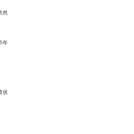
依然
5年
绩状