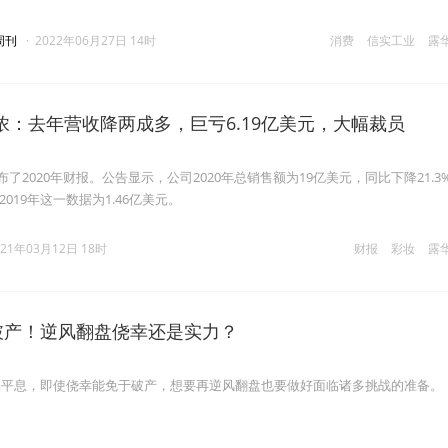
周刊
·
2022年06月27日 14时
消费
信实工业
露
浓：去年营收降两成多，巨亏6.19亿美元，大幅裁员
布了2020年财报。公告显示，公司2020年总销售额为19亿美元，同比下降21.3
2019年这一数据为1.46亿美元。
021年03月12日 18时
财报
彩妆
露
点破产！逆风翻盘侥幸还是实力？
未平息，即使侥幸能免于破产，想要再逆风翻盘也要做好面临诸多挑战的准备。