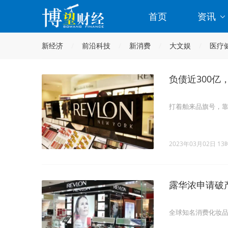
首页
资讯
新经济
前沿科技
新消费
大文娱
医疗
负债近300
打着舶来品旗号，
2023年03月02日 13
露华浓申请破
全球知名消费化妆品