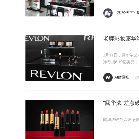
《财经天下》
老牌彩妆露华
3月11日，露华浓公
净亏损6.19亿美元，
AI财经社
·
2
“露华浓”差
露华浓破产风波还