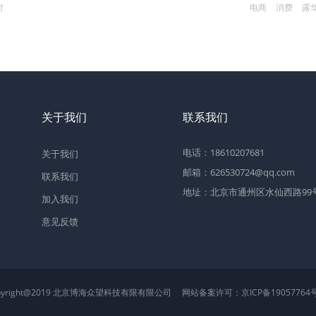
时
电商
消费
露
关于我们
联系我们
电话：18610207681
关于我们
邮箱：626530724@qq.com
联系我们
地址：北京市通州区水仙西路99号2
加入我们
意见反馈
pyright@2019 北京博海众望科技有限有限公司
网站备案许可：
京ICP备19057764号