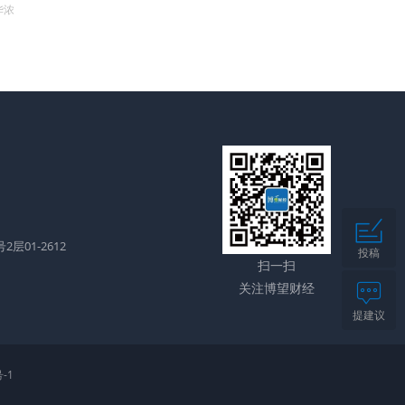
华浓
层01-2612
投稿
扫一扫
关注博望财经
提建议
-1