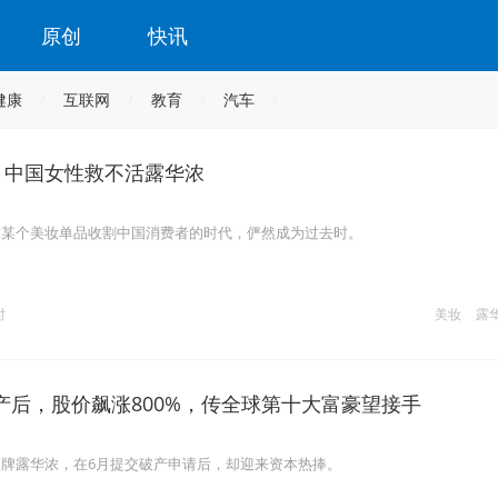
原创
快讯
健康
互联网
教育
汽车
亿，中国女性救不活露华浓
靠某个美妆单品收割中国消费者的时代，俨然成为过去时。
时
美妆
露
产后，股价飙涨800%，传全球第十大富豪望接手
牌露华浓，在6月提交破产申请后，却迎来资本热捧。