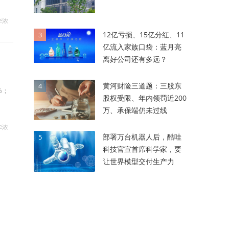
华浓
12亿亏损、15亿分红、11
3
亿流入家族口袋：蓝月亮
离好公司还有多远？
黄河财险三道题：三股东
4
%；
股权受限、年内领罚近200
万、承保端仍未过线
华浓
部署万台机器人后，酷哇
5
科技官宣首席科学家，要
让世界模型交付生产力