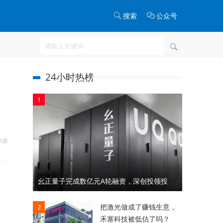
搜索
公众号
24小时热榜
1
华浓
幺正量子完成数亿元A轮融资，深创投领投
把激光做成了赚钱生意，
2
禾塞科技被低估了吗？