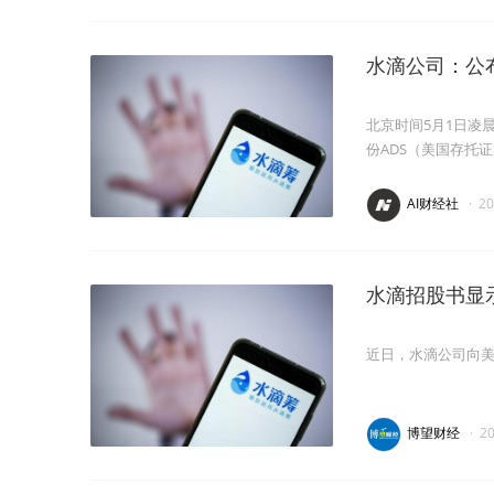
水滴公司：公布
北京时间5月1日凌
份ADS（美国存托证券
AI财经社
·
2
水滴招股书显
近日，水滴公司向美
博望财经
·
2