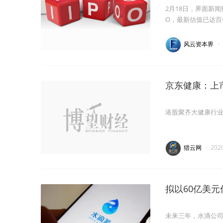
2月18日，界面新
O，最新估值已达百
风云资本界
·
京东健康：上
港股聚齐大健康行
猎云网
·
202
拟以60亿美元
未来三年，水滴公司