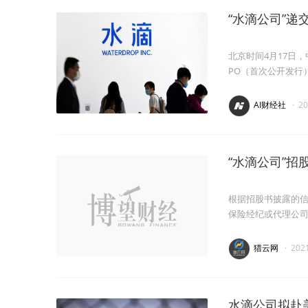
“水滴公司”递
北京时间4月17日
PO（首次公开发行
AI财经社
·
2
“水滴公司”
根据招股书披露的
保险经纪或代理公
猎云网
·
202
水滴公司拟赴美