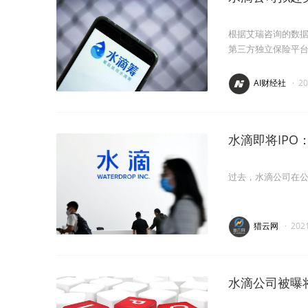
根据艾瑞咨询的数据
第三方独立保险平
AI财经社
·
2
水滴即将IP
过去，水滴公司在公
猎云网
·
202
水滴公司被曝