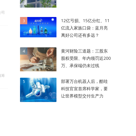
公司
12亿亏损、15亿分红、11
3
亿流入家族口袋：蓝月亮
离好公司还有多远？
黄河财险三道题：三股东
4
股权受限、年内领罚近200
万、承保端仍未过线
滴筹
部署万台机器人后，酷哇
5
科技官宣首席科学家，要
让世界模型交付生产力