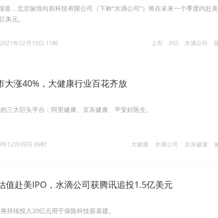
闻报道，北京纵情向前科技有限公司（下称“水滴公司”）将在未来一个季度内赴美I
亿美元。
2021年02月19日 11时
上市
IPO
水滴公司
市大涨40%，大健康行业百花齐放
业的三大巨头平台：阿里健康、京东健康、平安好医生。
0年12月09日 09时
大健康
水滴公司
京东健康
估值赴美IPO，水滴公司获腾讯追投1.5亿美元
将持续投入20亿元用于保险科技新基建。