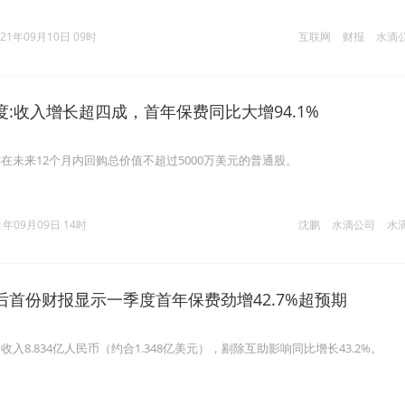
021年09月10日 09时
互联网
财报
水滴
:收入增长超四成，首年保费同比大增94.1%
在未来12个月内回购总价值不超过5000万美元的普通股。
1年09月09日 14时
沈鹏
水滴公司
水
后首份财报显示一季度首年保费劲增42.7%超预期
入8.834亿人民币（约合1.348亿美元），剔除互助影响同比增长43.2%。