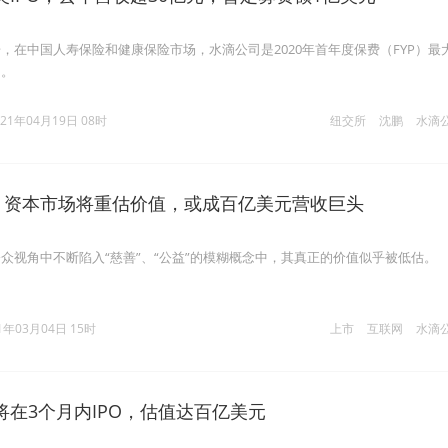
，在中国人寿保险和健康保险市场，水滴公司是2020年首年度保费（FYP）最
台。
021年04月19日 08时
纽交所
沈鹏
水滴
O：资本市场将重估价值，或成百亿美元营收巨头
众视角中不断陷入“慈善”、“公益”的模糊概念中，其真正的价值似乎被低估。
1年03月04日 15时
上市
互联网
水滴
将在3个月内IPO，估值达百亿美元