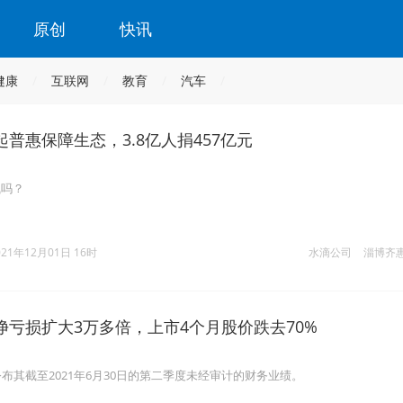
原创
快讯
健康
互联网
教育
汽车
普惠保障生态，3.8亿人捐457亿元
钱吗？
021年12月01日 16时
水滴公司
淄博齐
净亏损扩大3万多倍，上市4个月股价跌去70%
公布其截至2021年6月30日的第二季度未经审计的财务业绩。