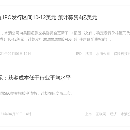
IPO发行区间10-12美元 预计募资4亿美元
晨，水滴公司向美国证券交易委员会更新了F-1招股书文件，确定发行价格区间
）10-12美元，计划发行30,000,000股ADS（行使超额配股权前）。
021年05月06日 15时
IPO
沈鹏
水滴公司
保险科技
示：获客成本低于行业平均水平
国SEC提交招股申请书，计划在纽交所上市。
021年04月30日 14时
上市
互联网
经济
水滴