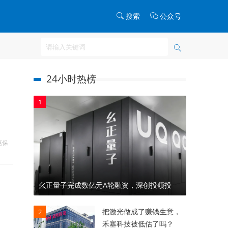
搜索
公众号
24小时热榜
1
惠保
幺正量子完成数亿元A轮融资，深创投领投
把激光做成了赚钱生意，
2
禾塞科技被低估了吗？