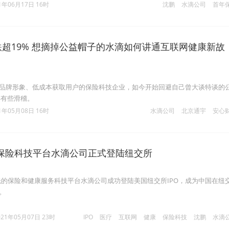
1年06月17日 16时
沈鹏
水滴公司
首年
跌超19% 想摘掉公益帽子的水滴如何讲通互联网健康新故
立品牌形象、低成本获取用户的保险科技企业，如今开始回避自己曾大谈特谈的
得有些滑稽。
1年05月08日 16时
水滴公司
北京通宇
安心
保险科技平台水滴公司正式登陆纽交所
先的保险和健康服务科技平台水滴公司成功登陆美国纽交所IPO，成为中国在纽
。
021年05月07日 23时
IPO
医疗
互联网
健康
保险科技
沈鹏
水滴