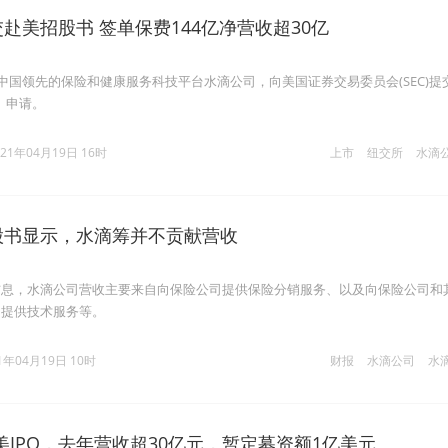
交赴美招股书 签单保费144亿净营收超30亿
，中国领先的保险和健康服务科技平台水滴公司，向美国证券交易委员会(SEC)提
）申请。
021年04月19日 16时
上市
纽交所
水滴
招股书显示，水滴筹并不贡献营收
信息，水滴公司营收主要来自向保险公司提供保险分销服务、以及向保险公司和
司提供技术服务等。
1年04月19日 10时
财报
水滴公司
水
IPO，去年营收超30亿元，暂定募资额1亿美元