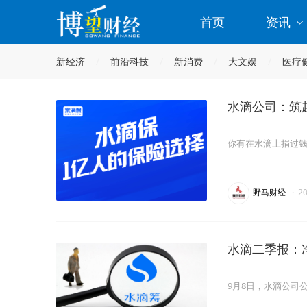
首页
资讯
新经济
前沿科技
新消费
大文娱
医疗
水滴公司：筑起
你有在水滴上捐过
野马财经
·
2
水滴二季报：
9月8日，水滴公司