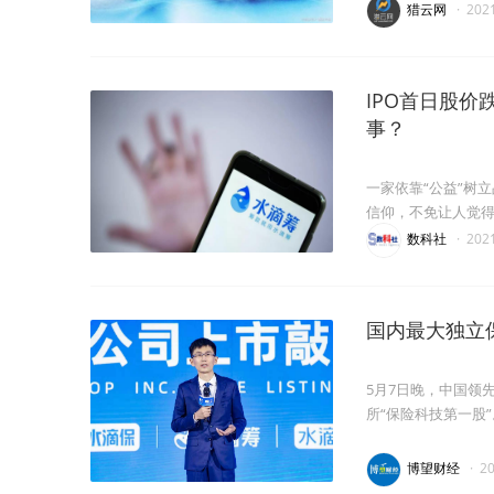
猎云网
·
202
IPO首日股价
事？
一家依靠“公益”树
信仰，不免让人觉
数科社
·
202
国内最大独立
5月7日晚，中国领
所“保险科技第一股”
博望财经
·
2