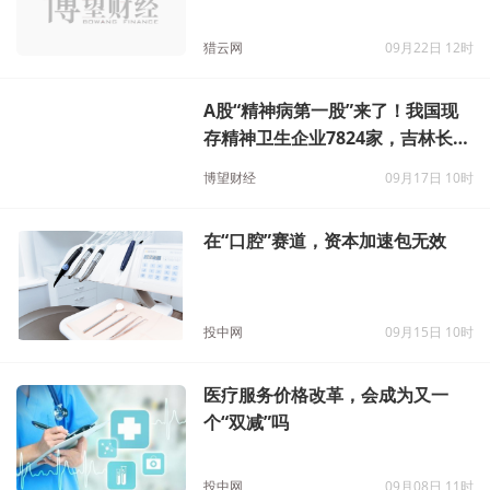
加速脑损伤血液检测系统商业化落
地，美联泰科完成新一轮超亿元融
资
猎云网
09月22日 12时
A股“精神病第一股”来了！我国现
存精神卫生企业7824家，吉林长春
最多
博望财经
09月17日 10时
在“口腔”赛道，资本加速包无效
投中网
09月15日 10时
医疗服务价格改革，会成为又一