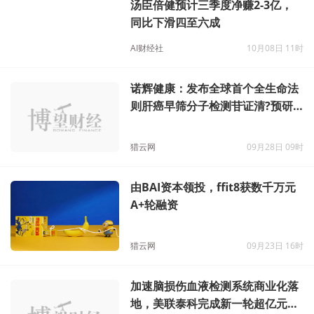
汤臣倍健预计三季度净赚2-3亿，
同比下滑四至六成
AI财经社
10月08日 11时
诺辉健康：发布全球首个全生命法
则肝癌早筛分子检测苷证清?预研
数据
猎云网
09月28日 09时
由BAI资本领投，ffit8获数千万元
A+轮融资
猎云网
09月23日 16时