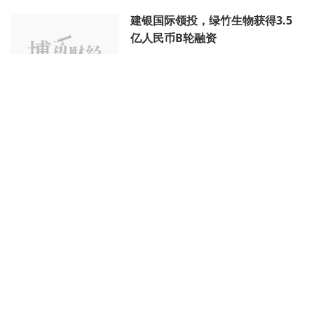
投中网
09月01日 11时
建银国际领投，绿竹生物获得3.5
亿人民币B轮融资
投中网
08月31日 11时
卖特药的“思派健康”，上市后到底
值不值得投资？
一点财经
08月30日 09时
用第一性原理推进肿瘤代谢领域新
药研发，科因生物获数千万元A轮
融资