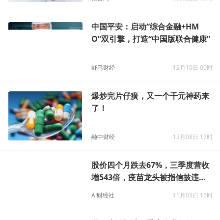
中国平安：启动“综合金融+HM
O”双引擎，打造“中国版联合健康”
野马财经
12月10日 09时
爆炒完片仔癀，又一个千元神药来
了！
融中财经
12月08日 17时
股价四个月跌去67%，三季度营收
增543倍，疫苗龙头被指信披违
规？
AI财经社
11月03日 16时