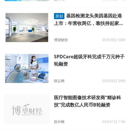
个“双减”吗
投中网
09月08日 11时
基因检测龙头美因基因赴港
原创
上市：年营收两亿，靠扶持起家解
燃眉之急？
博望财经
09月08日 08时
SPDCare超级牙科完成千万元种子
轮融资
猎云网
09月06日 09时
医疗智能图像技术研发商“精诊科
技”完成数亿人民币B轮融资