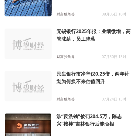
微调
财富独角兽
08月05日 10时
无锡银行2025年报：业绩微增，高
管涨薪，员工降薪
财富独角兽
07月30日 13时
民生银行市净率仅0.25倍，两年计
划为何换不来估值回升
财富独角兽
07月24日 13时
涉“反洗钱”被罚204.5万，陈志
兴“接棒”吉林银行后能否根