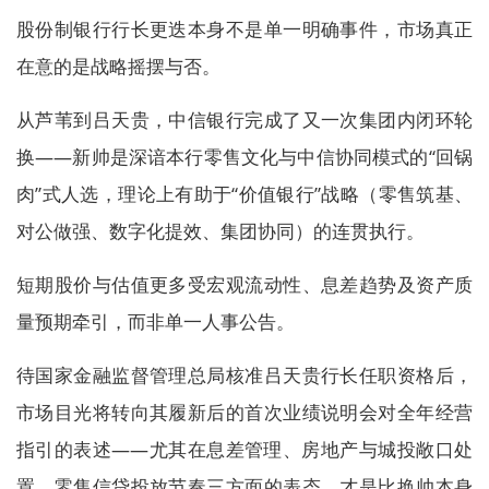
股份制银行行长更迭本身不是单一明确事件，市场真正
在意的是战略摇摆与否。
从芦苇到吕天贵，中信银行完成了又一次集团内闭环轮
换——新帅是深谙本行零售文化与中信协同模式的“回锅
肉”式人选，理论上有助于“价值银行”战略（零售筑基、
对公做强、数字化提效、集团协同）的连贯执行。
短期股价与估值更多受宏观流动性、息差趋势及资产质
量预期牵引，而非单一人事公告。
待国家金融监督管理总局核准吕天贵行长任职资格后，
市场目光将转向其履新后的首次业绩说明会对全年经营
指引的表述——尤其在息差管理、房地产与城投敞口处
置、零售信贷投放节奏三方面的表态，才是比换帅本身