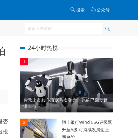
搜索
公众号
24小时热榜
拍
1
智元上市核心班底首次曝光，此前已启动赴
港上市
是否
恒丰银行Wind ESG评级跃
2
升至A级 可持续发展迈上
出现
新台阶