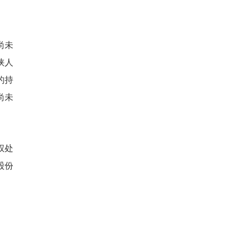
尚未
峡人
的持
尚未
权处
股份