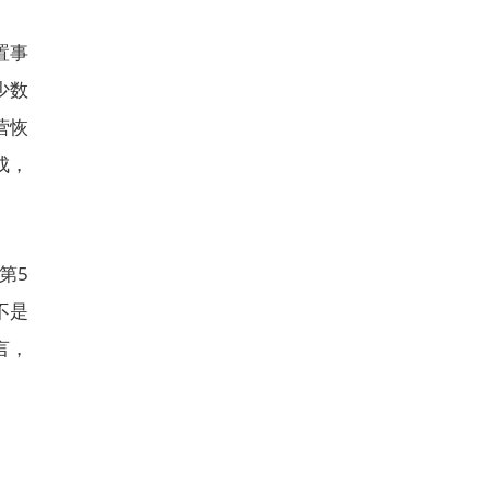
置事
少数
营恢
成，
第5
不是
言，