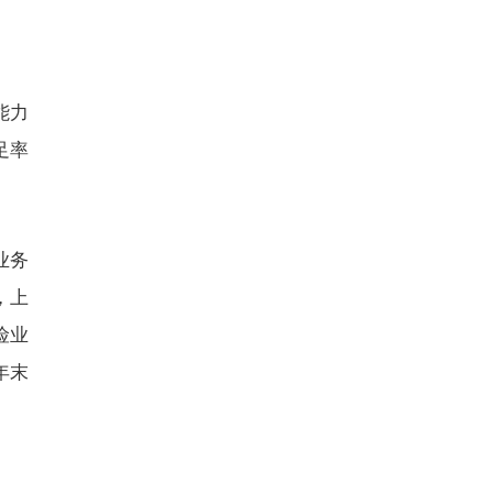
能力
足率
业务
，上
险业
年末