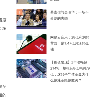
蔡崇信与吴明华：一场不
3
分割的离婚
四度
26
网易云音乐：28亿利润的
4
背面，是1.47亿月活的孤
独
【价值发现】3年涨幅超
5
214%、规模从8亿冲到79
亿，这只半导体基金为什
么越涨基民越敢买？
权至
面的