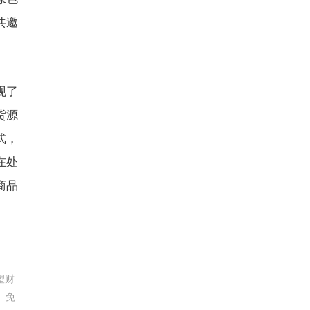
共邀
现了
货源
式，
在处
商品
望财
。免