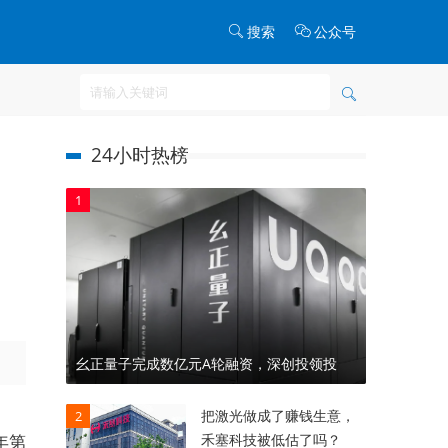
搜索
公众号
24小时热榜
1
幺正量子完成数亿元A轮融资，深创投领投
把激光做成了赚钱生意，
2
禾塞科技被低估了吗？
年第