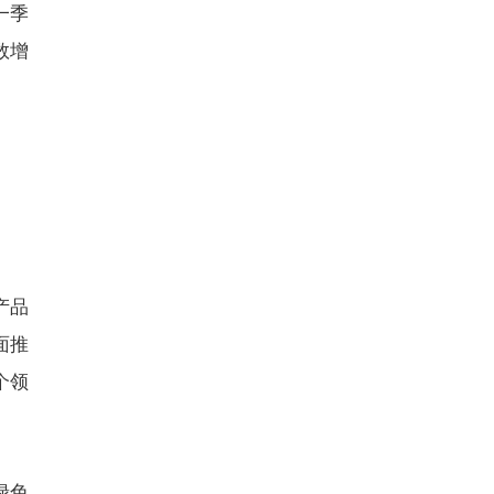
一季
数增
产品
面推
个领
绿色