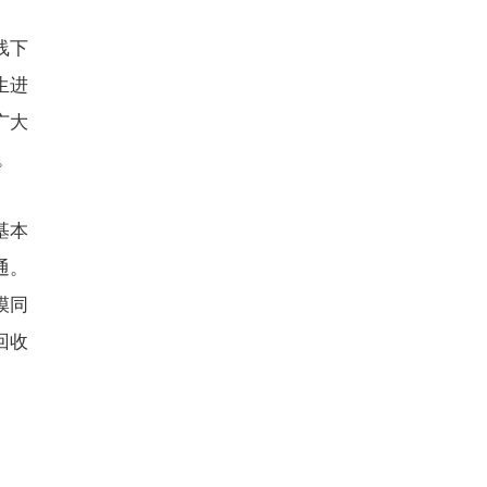
线下
生进
广大
。
基本
通。
模同
回收