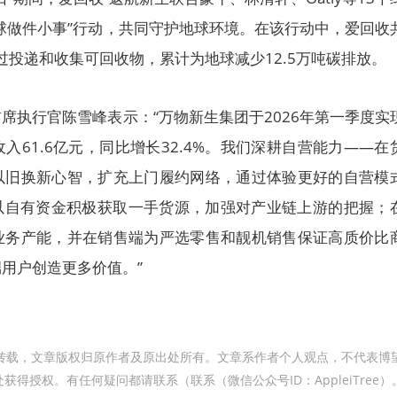
球做件小事”行动，共同守护地球环境。在该行动中，爱回收
通过投递和收集可回收物，累计为地球减少12.5万吨碳排放。
席执行官陈雪峰表示：“万物新生集团于2026年第一季度实
入61.6亿元，同比增长32.4%。我们深耕自营能力——在
以旧换新心智，扩充上门履约网络，通过体验更好的自营模
，以自有资金积极获取一手货源，加强对产业链上游的把握；
业务产能，并在销售端为严选零售和靓机销售保证高质价比
用户创造更多价值。”
转载，文章版权归原作者及原出处所有。文章系作者个人观点，不代表博
得授权。有任何疑问都请联系（联系（微信公众号ID：AppleiTree）