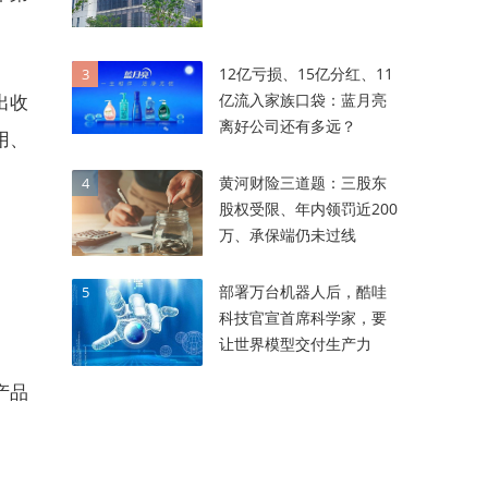
12亿亏损、15亿分红、11
3
亿流入家族口袋：蓝月亮
出收
离好公司还有多远？
用、
黄河财险三道题：三股东
4
股权受限、年内领罚近200
万、承保端仍未过线
部署万台机器人后，酷哇
5
科技官宣首席科学家，要
让世界模型交付生产力
产品