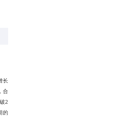
增长
，合
破2
期的