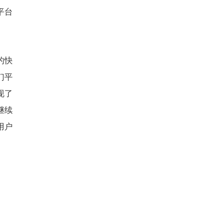
平台
的快
们平
现了
继续
用户