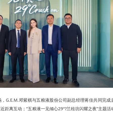
，G.E.M.邓紫棋与五粮液股份公司副总经理蒋佳共同完成
近距离互动；“五粮液一见倾心29°?兰桂坊闪耀之夜”主题活