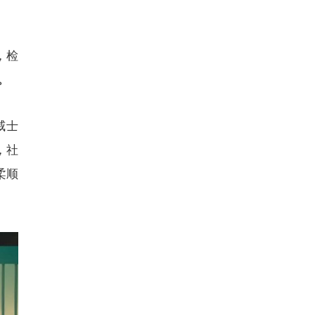
，检
。
威士
，社
柔顺