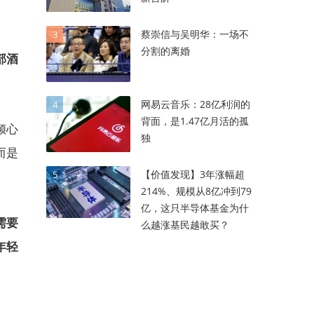
蔡崇信与吴明华：一场不
3
分割的离婚
部酒
网易云音乐：28亿利润的
4
背面，是1.47亿月活的孤
倾心
独
而是
【价值发现】3年涨幅超
5
214%、规模从8亿冲到79
亿，这只半导体基金为什
需要
么越涨基民越敢买？
年轻