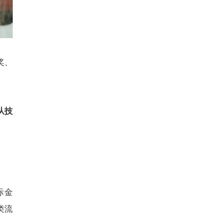
奖、
从技
际金
类流