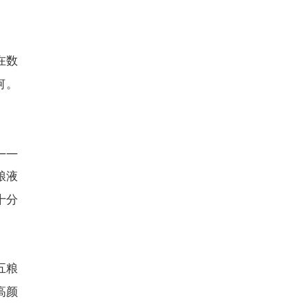
在数
河。
——
粮液
十分
五粮
高颜