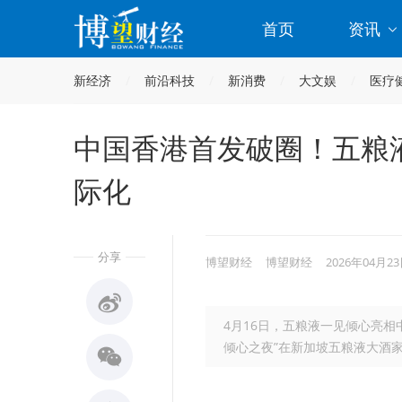
首页
资讯
新经济
前沿科技
新消费
大文娱
医疗
中国香港首发破圈！五粮
际化
分享
博望财经
博望财经
2026年04月23
4月16日，五粮液一见倾心亮相
倾心之夜”在新加坡五粮液大酒