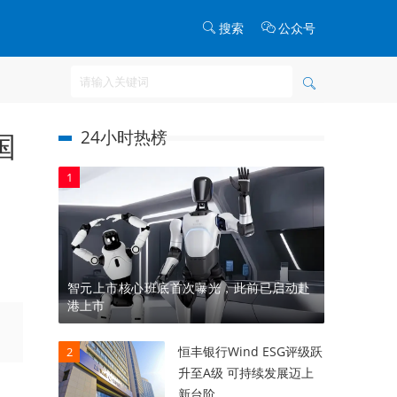
搜索
公众号
24小时热榜
国
1
智元上市核心班底首次曝光，此前已启动赴
港上市
恒丰银行Wind ESG评级跃
2
升至A级 可持续发展迈上
新台阶