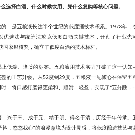
什么选择白酒、什么时候饮用、凭什么复购等核心问题。
的，是五粮液长达半个世纪的低度酒技术积累。1978年，
以优选法与统筹法攻克低度白酒关键技术，开创了行业先
品斩获国家银樽奖，确立了低度白酒的技术标杆。
贴上低端、降质的标签。五粮液用技术实力打破了这一认知
整的工艺升级。从52度到29度，五粮液一见倾心在保留五
同时，将口感打磨得更柔和、顺滑、轻盈，实现了“五分醺，
唐、兴于宋、成于元、精于明、得名于清，历经千年传承。
子衿，悠悠我心”的浪漫意境为设计灵感，将低度酿造技艺与