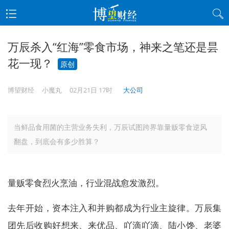
万辰杀入“红海”零食市场，神来之笔还是昙
花一现？
原创
博望财经
小魔丸
02月21日 17时
大公司
当鲜品食用菌的主营业务失利，万辰试图跨界靠量贩零食逆风
翻盘，到底会有多少胜算？
量贩零食烈火烹油，行业混战愈发激烈。
去年开始，资本注入和并购都成为行业主旋律。万辰集
团先后收购好想来、来优品、吖滴吖滴、陆小馋、老婆