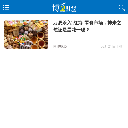
万辰杀入“红海”零食市场，神来之
笔还是昙花一现？
博望财经
02月21日 17时