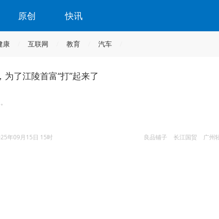
原创
快讯
健康
互联网
教育
汽车
，为了江陵首富“打”起来了
困。
025年09月15日 15时
良品铺子
长江国贸
广州