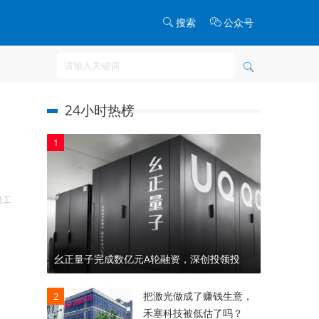
搜索
公众号
24小时热榜
1
轻工
幺正量子完成数亿元A轮融资，深创投领投
把激光做成了赚钱生意，
2
禾塞科技被低估了吗？