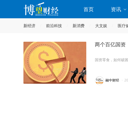
首页
资讯
新经济
前沿科技
新消费
大文娱
医疗
两个百亿国资
国资零食，如何破
融中财经
·
2