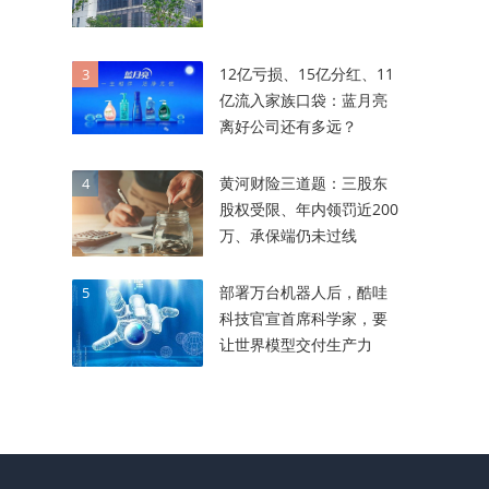
12亿亏损、15亿分红、11
3
亿流入家族口袋：蓝月亮
离好公司还有多远？
黄河财险三道题：三股东
4
股权受限、年内领罚近200
万、承保端仍未过线
部署万台机器人后，酷哇
5
科技官宣首席科学家，要
让世界模型交付生产力