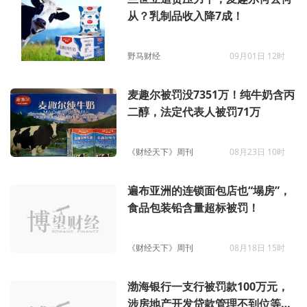
从？乳制品收入降7成！
野马财经
09月01日 12时
麦趣尔被罚没7351万！纯牛奶含丙
二醇，法定代表人被罚71万
《财经天下》周刊
08月23日 10时
遍布亚洲的连锁面包店也“塌房”，
食品包装铅含量超标被罚！
《财经天下》周刊
08月18日 15时
渤海银行一支行被罚款100万元，
涉房地产开发贷款管理不到位等问