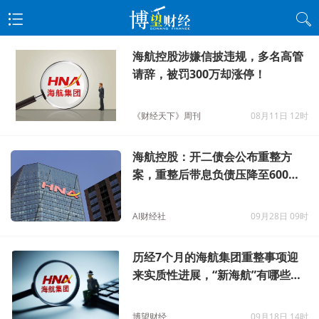
海航控股涉嫌信披违规，多名高管
请辞，被罚300万却涨停！
《财经天下》周刊
08月11日 12时
海航控股：开二债会公布重整方
案，重整后带息负债压降至600亿
元
AI财经社
09月28日 09时
历经7个月的海航集团重整事项迎
来实质性进展，“新海航”有哪些点
值得关注
博望财经
09月18日 14时