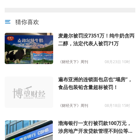
猜你喜欢
麦趣尔被罚没7351万！纯牛奶含丙
二醇，法定代表人被罚71万
《财经天下》周刊
08月23日 10时
遍布亚洲的连锁面包店也“塌房”，
食品包装铅含量超标被罚！
《财经天下》周刊
08月18日 15时
渤海银行一支行被罚款100万元，
涉房地产开发贷款管理不到位等问
题