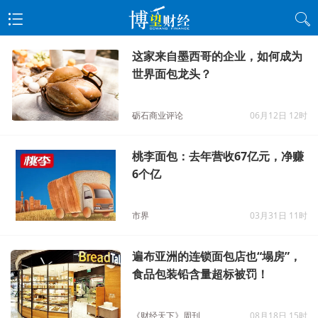
这家来自墨西哥的企业，如何成为
世界面包龙头？
砺石商业评论
06月12日 12时
桃李面包：去年营收67亿元，净赚
6个亿
市界
03月31日 11时
遍布亚洲的连锁面包店也“塌房”，
食品包装铅含量超标被罚！
《财经天下》周刊
08月18日 15时