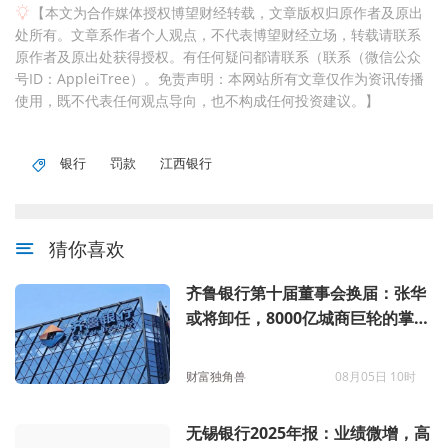
【本文为合作媒体授权博望财经转载，文章版权归原作者及原出
处所有。文章系作者个人观点，不代表博望财经立场，转载请联系
原作者及原出处获得授权。有任何疑问都请联系（联系（微信公众
号ID：AppleiTree）。免责声明：本网站所有文章仅作为资讯传播
使用，既不代表任何观点导向，也不构成任何投资建议。】
银行
罚款
江西银行
猜你喜欢
齐鲁银行第十届董事会换届：张华
或将卸任，8000亿城商巨轮的掌舵
微调
财富独角兽
08月05日 10时
无锡银行2025年报：业绩微增，高