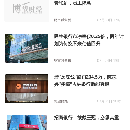
管涨薪，员工降薪
财富独角兽
07月30日 13时
民生银行市净率仅0.25倍，两年计
划为何换不来估值回升
财富独角兽
07月24日 13时
涉“反洗钱”被罚204.5万，陈志
兴“接棒”吉林银行后能否根
博望财经
07月01日 10时
招商银行：欲戴王冠，必承其重