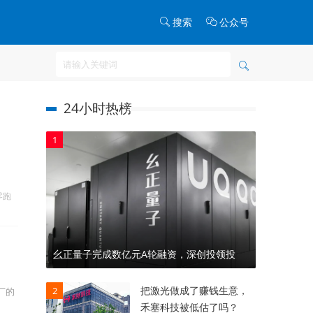
搜索
公众号
24小时热榜
1
零跑
幺正量子完成数亿元A轮融资，深创投领投
把激光做成了赚钱生意，
2
厂的
禾塞科技被低估了吗？