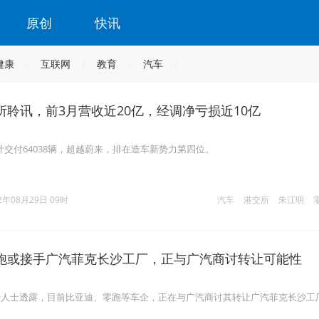
原创
快讯
健康
互联网
教育
汽车
所聆讯，前3月营收近20亿，经调净亏损近10亿
计交付64038辆，超越蔚来，排在造车新势力第四位。
2年08月29日 09时
汽车
港交所
朱江明
跑或接手广汽菲克长沙工厂，正与广汽商讨转让可能性
情人士透露，目前比亚迪、零跑等车企，正在与广汽商讨其转让广汽菲克长沙工