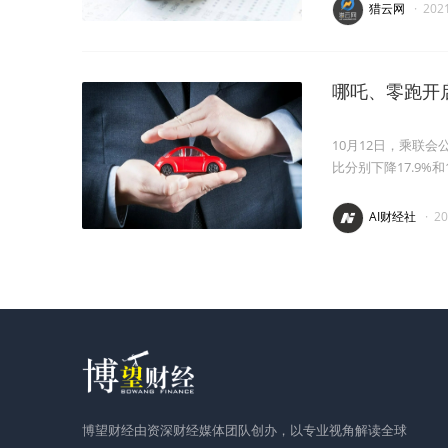
猎云网
·
202
哪吒、零跑开启
10月12日，乘联会
比分别下降17.9%和1
AI财经社
·
2
博望财经由资深财经媒体团队创办，以专业视角解读全球