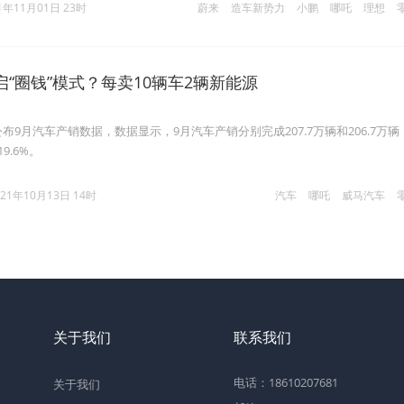
1年11月01日 23时
蔚来
造车新势力
小鹏
哪吒
理想
“圈钱”模式？每卖10辆车2辆新能源
公布9月汽车产销数据，数据显示，9月汽车产销分别完成207.7万辆和206.7万辆
9.6%。
021年10月13日 14时
汽车
哪吒
威马汽车
关于我们
联系我们
电话：18610207681
关于我们