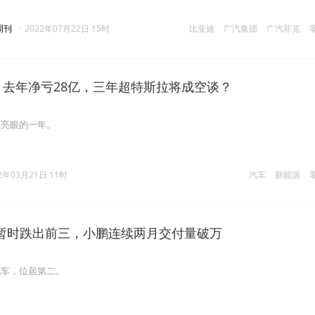
周刊
·
2022年07月22日 15时
比亚迪
广汽集团
广汽菲克
：去年净亏28亿，三年超特斯拉将成空谈？
为亮眼的一年。
2年03月21日 11时
汽车
新能源
暂时跌出前三，小鹏连续两月交付量破万
汽车，位居第二。