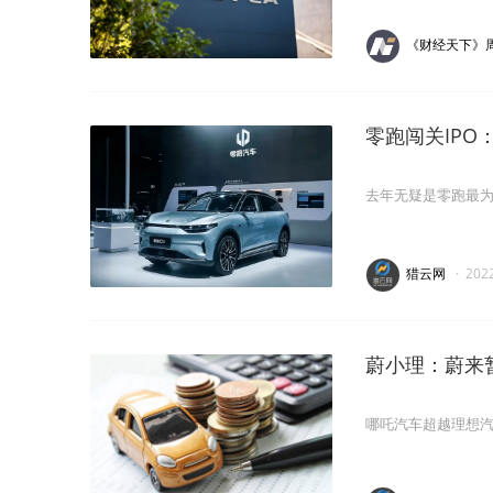
《财经天下》
零跑闯关IPO
去年无疑是零跑最
猎云网
·
202
蔚小理：蔚来
哪吒汽车超越理想