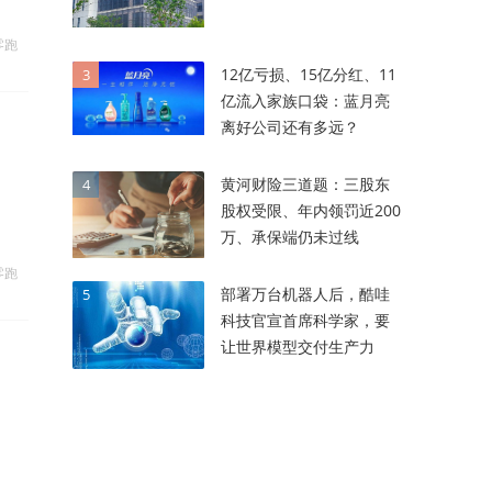
零跑
12亿亏损、15亿分红、11
3
亿流入家族口袋：蓝月亮
离好公司还有多远？
黄河财险三道题：三股东
4
股权受限、年内领罚近200
万、承保端仍未过线
零跑
部署万台机器人后，酷哇
5
科技官宣首席科学家，要
让世界模型交付生产力