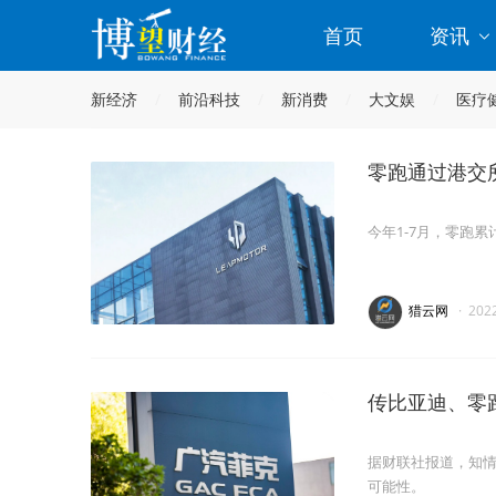
首页
资讯
新经济
前沿科技
新消费
大文娱
医疗
零跑通过港交
今年1-7月，零跑累
猎云网
·
202
传比亚迪、零
据财联社报道，知
可能性。