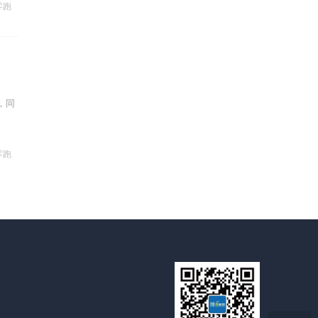
零跑
，同
零跑