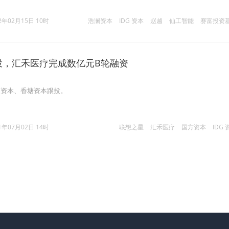
2年02月15日 10时
浩澜资本
IDG 资本
赵越
仙工智能
赛富投资
领投，汇禾医疗完成数亿元B轮融资
庾资本、香塘资本跟投。
1年07月02日 14时
联想之星
汇禾医疗
国方资本
IDG 