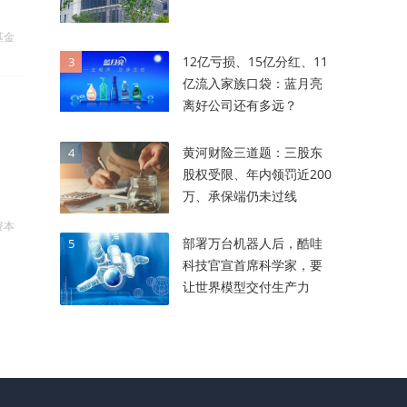
基金
12亿亏损、15亿分红、11
3
亿流入家族口袋：蓝月亮
离好公司还有多远？
黄河财险三道题：三股东
4
股权受限、年内领罚近200
万、承保端仍未过线
资本
部署万台机器人后，酷哇
5
科技官宣首席科学家，要
让世界模型交付生产力