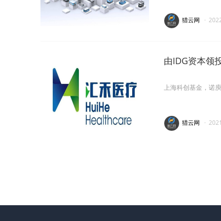
猎云网
·
202
由IDG资本
上海科创基金，诺
猎云网
·
202