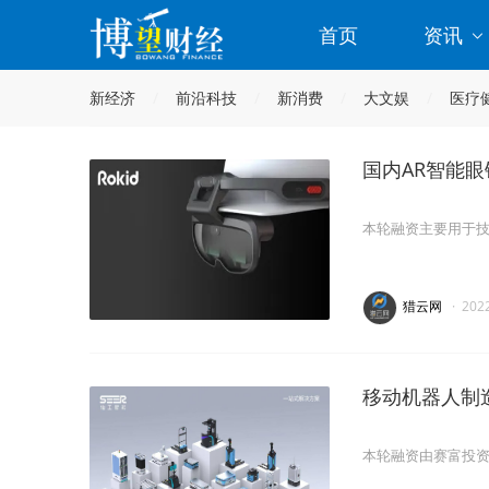
首页
资讯
新经济
前沿科技
新消费
大文娱
医疗
国内AR智能眼
本轮融资主要用于
猎云网
·
202
移动机器人制
本轮融资由赛富投资