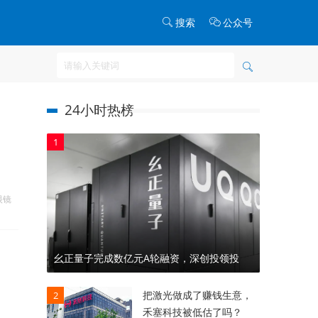
搜索
公众号
24小时热榜
1
眼镜
幺正量子完成数亿元A轮融资，深创投领投
把激光做成了赚钱生意，
2
禾塞科技被低估了吗？